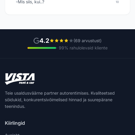
Mis siis, kui..?
10
4.2
(69 arvustust)
· 99% rahulolevaid kliente
Teie usaldusväärne partner autorentimises. Kvaliteetsed
sõidukid, konkurentsivõimelised hinnad ja suurepärane
teenindus.
Kiirlingid