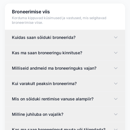
Broneerimise viis
Korduma kippuvad küsimused ja vastused, mis selgitavad
broneerimise viise.
Kuidas saan sõiduki broneerida?
Kas ma saan broneeringu kinnituse?
Milliseid andmeid ma broneeringuks vajan?
Kui varakult peaksin broneerima?
Mis on sõiduki rentimise vanuse alampiir?
Milline juhiluba on vajalik?
Kas ma saan broneeringut muuta või täiendada?