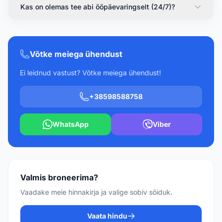
Kas on olemas tee abi ööpäevaringselt (24/7)?
Võtke meiega ühendust
Ei leidnud vastust? Võtke meiega ühendust!
+38598588758
WhatsApp
Viber
Valmis broneerima?
Vaadake meie hinnakirja ja valige sobiv sõiduk.
Vaata hindu