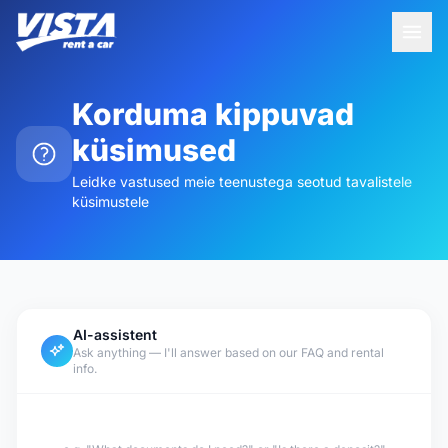
Korduma kippuvad
küsimused
Leidke vastused meie teenustega seotud tavalistele
küsimustele
AI-assistent
Ask anything — I'll answer based on our FAQ and rental
info.