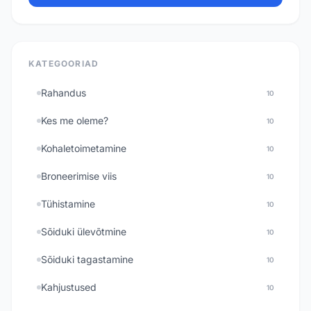
KATEGOORIAD
Rahandus
10
Kes me oleme?
10
Kohaletoimetamine
10
Broneerimise viis
10
Tühistamine
10
Sõiduki ülevõtmine
10
Sõiduki tagastamine
10
Kahjustused
10