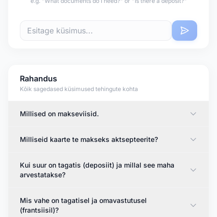
e.g. "What documents do I need?" or "Is there a deposit?"
Rahandus
Kõik sagedased küsimused tehingute kohta
Millised on makseviisid.
Milliseid kaarte te makseks aktsepteerite?
Kui suur on tagatis (deposiit) ja millal see maha
arvestatakse?
Mis vahe on tagatisel ja omavastutusel
(frantsiisil)?