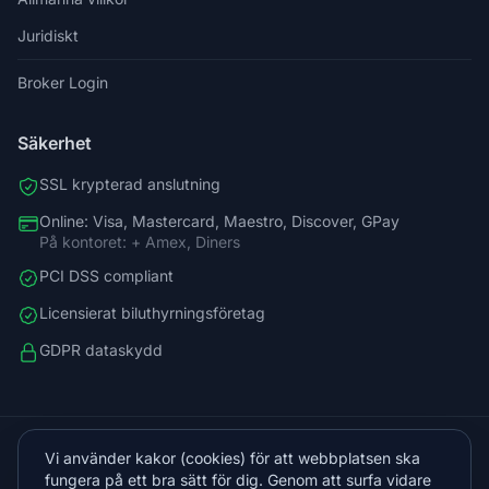
Juridiskt
Broker Login
Säkerhet
SSL krypterad anslutning
Online: Visa, Mastercard, Maestro, Discover, GPay
På kontoret: + Amex, Diners
PCI DSS compliant
Licensierat biluthyrningsföretag
GDPR dataskydd
+38598588758
Vi använder kakor (cookies) för att webbplatsen ska
info@vista.hr
fungera på ett bra sätt för dig. Genom att surfa vidare
Planinarski put 9, Veliko Brdo, Makarska