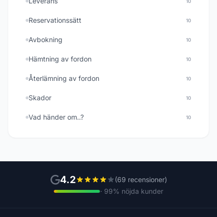
Leverans
10
Reservationssätt
10
Avbokning
10
Hämtning av fordon
10
Återlämning av fordon
10
Skador
10
Vad händer om..?
10
4.2
(69 recensioner)
· 99% nöjda kunder