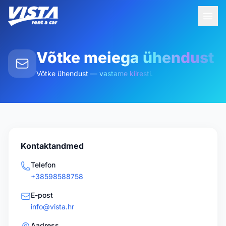
Võtke meiega ühendust
Võtke ühendust — vastame kiiresti.
Kontaktandmed
Telefon
+38598588758
E-post
info@vista.hr
Aadress