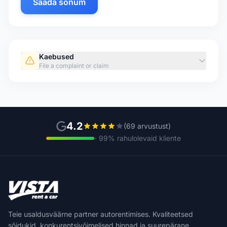
Saada sõnum
Kaebused
File a complaint or claim
4.2
(69 arvustust)
· 99% rahulolevaid kliente
Teie usaldusväärne partner autorentimises. Kvaliteetsed
sõidukid, konkurentsivõimelised hinnad ja suurepärane