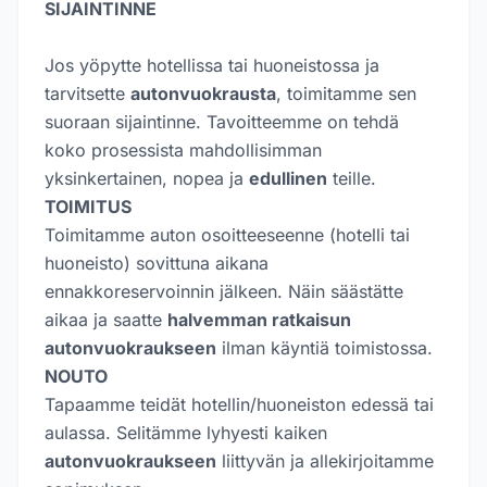
SIJAINTINNE
Jos yöpytte hotellissa tai huoneistossa ja
tarvitsette
autonvuokrausta
, toimitamme sen
suoraan sijaintinne. Tavoitteemme on tehdä
koko prosessista mahdollisimman
yksinkertainen, nopea ja
edullinen
teille.
TOIMITUS
Toimitamme auton osoitteeseenne (hotelli tai
huoneisto) sovittuna aikana
ennakkoreservoinnin jälkeen. Näin säästätte
aikaa ja saatte
halvemman ratkaisun
autonvuokraukseen
ilman käyntiä toimistossa.
NOUTO
Tapaamme teidät hotellin/huoneiston edessä tai
aulassa. Selitämme lyhyesti kaiken
autonvuokraukseen
liittyvän ja allekirjoitamme