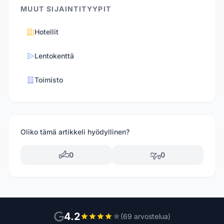
MUUT SIJAINTITYYPIT
Hotellit
Lentokenttä
Toimisto
Oliko tämä artikkeli hyödyllinen?
0
0
4.2
(69 arvostelua)