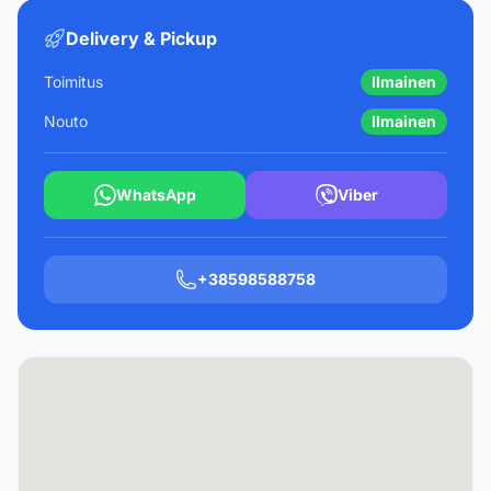
Delivery & Pickup
Toimitus
Ilmainen
Nouto
Ilmainen
WhatsApp
Viber
+38598588758