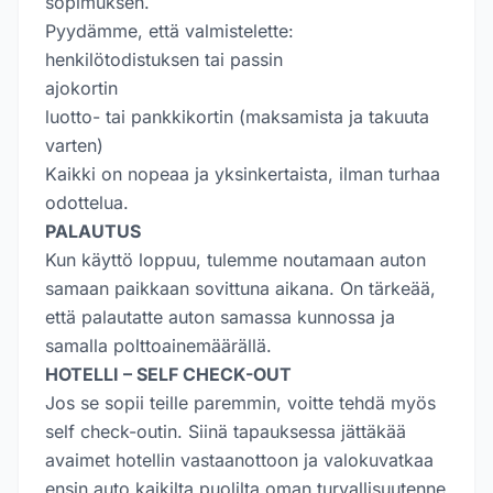
sopimuksen.
Pyydämme, että valmistelette:
henkilötodistuksen tai passin
ajokortin
luotto- tai pankkikortin (maksamista ja takuuta
varten)
Kaikki on nopeaa ja yksinkertaista, ilman turhaa
odottelua.
PALAUTUS
Kun käyttö loppuu, tulemme noutamaan auton
samaan paikkaan sovittuna aikana. On tärkeää,
että palautatte auton samassa kunnossa ja
samalla polttoainemäärällä.
HOTELLI – SELF CHECK-OUT
Jos se sopii teille paremmin, voitte tehdä myös
self check-outin. Siinä tapauksessa jättäkää
avaimet hotellin vastaanottoon ja valokuvatkaa
ensin auto kaikilta puolilta oman turvallisuutenne