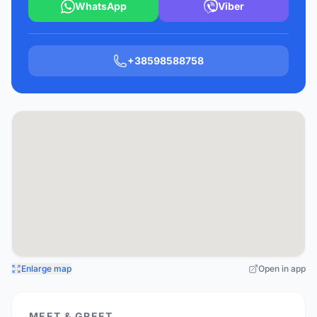
WhatsApp
Viber
+38598588758
Enlarge map
Open in app
MEET & GREET