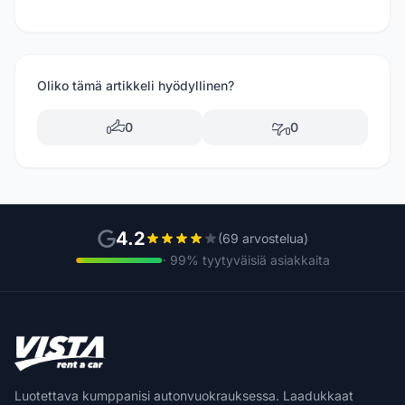
Oliko tämä artikkeli hyödyllinen?
0
0
4.2
(69 arvostelua)
· 99% tyytyväisiä asiakkaita
Luotettava kumppanisi autonvuokrauksessa. Laadukkaat