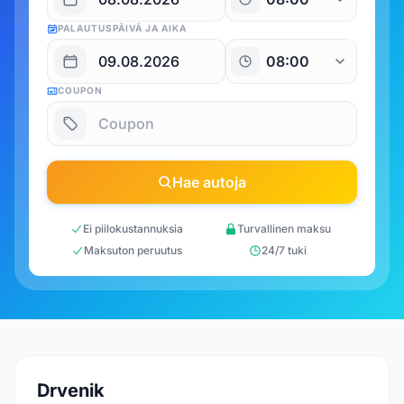
PALAUTUSPÄIVÄ JA AIKA
COUPON
Hae autoja
Ei piilokustannuksia
Turvallinen maksu
Maksuton peruutus
24/7 tuki
Drvenik