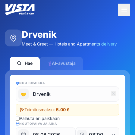
Drvenik
Meet & Greet — Hotels and Apartments delivery
Hae
AI-avustaja
NOUTOPAIKKA
🤝
Toimitusmaksu:
5.00 €
Palauta eri paikkaan
NOUTOPÄIVÄ JA AIKA