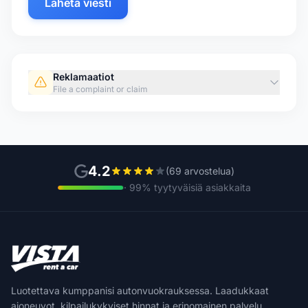
Lähetä viesti
Reklamaatiot
File a complaint or claim
4.2
(69 arvostelua)
· 99% tyytyväisiä asiakkaita
Luotettava kumppanisi autonvuokrauksessa. Laadukkaat
ajoneuvot, kilpailukykyiset hinnat ja erinomainen palvelu.