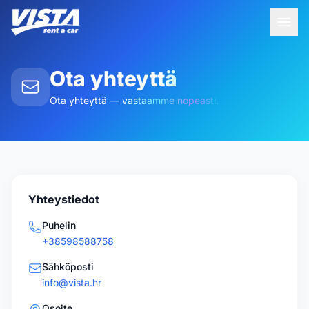
Ota yhteyttä
Ota yhteyttä — vastaamme nopeasti.
Yhteystiedot
Puhelin
+38598588758
Sähköposti
info@vista.hr
Osoite