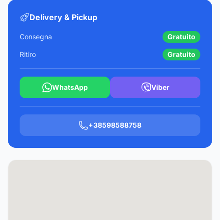
Delivery & Pickup
Consegna
Gratuito
Ritiro
Gratuito
WhatsApp
Viber
+38598588758