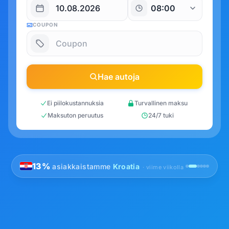
COUPON
Hae autoja
Ei piilokustannuksia
Turvallinen maksu
Maksuton peruutus
24/7 tuki
13%
asiakkaistamme
Kroatia
· viime viikolla