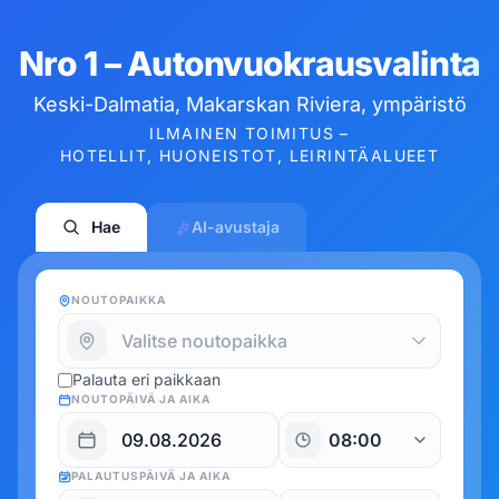
Nro 1 – Autonvuokrausvalinta
Keski-Dalmatia, Makarskan Riviera, ympäristö
ILMAINEN TOIMITUS –
HOTELLIT, HUONEISTOT, LEIRINTÄALUEET
Hae
AI-avustaja
NOUTOPAIKKA
Palauta eri paikkaan
NOUTOPÄIVÄ JA AIKA
PALAUTUSPÄIVÄ JA AIKA