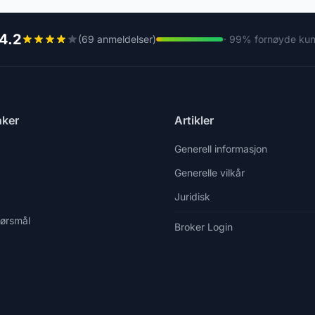
4.2
(69 anmeldelser)
· 99% fornøyde ku
nker
Artikler
Generell informasjon
Generelle vilkår
Juridisk
pørsmål
Broker Login