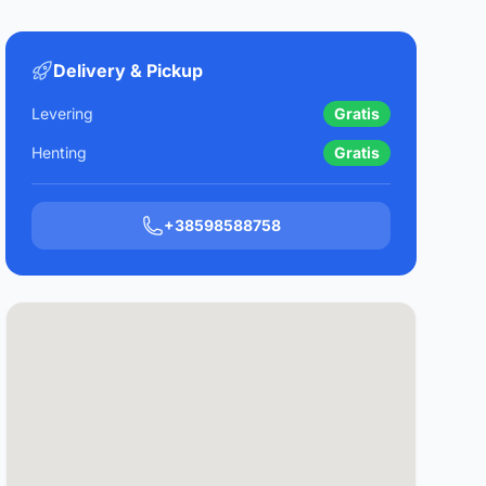
Delivery & Pickup
Levering
Gratis
Henting
Gratis
+38598588758