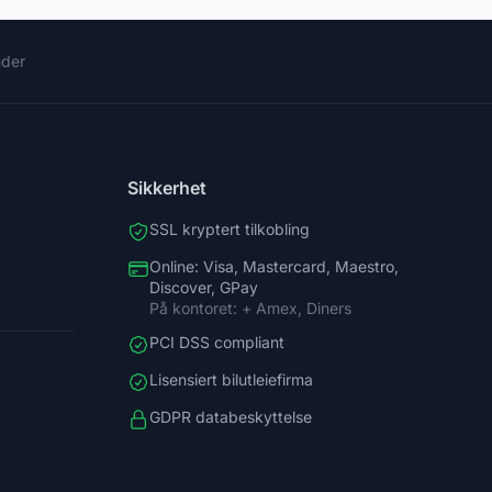
nder
Sikkerhet
SSL kryptert tilkobling
Online: Visa, Mastercard, Maestro,
Discover, GPay
På kontoret: + Amex, Diners
PCI DSS compliant
Lisensiert bilutleiefirma
GDPR databeskyttelse