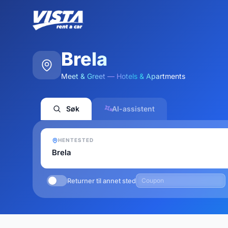
Brela
Meet & Greet — Hotels & Apartments
Søk
AI-assistent
HENTESTED
Returner til annet sted