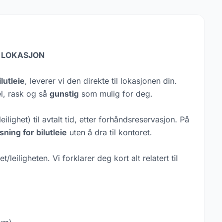
IN LOKASJON
ilutleie
, leverer vi den direkte til lokasjonen din.
el, rask og så
gunstig
som mulig for deg.
leilighet) til avtalt tid, etter forhåndsreservasjon. På
øsning for bilutleie
uten å dra til kontoret.
/leiligheten. Vi forklarer deg kort alt relatert til