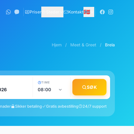
🇳🇴
Priser
Steder
Kontakt
Hjem
/
Meet & Greet
/
Brela
TIME
SØK
tnader
Sikker betaling
Gratis avbestilling
24/7 support