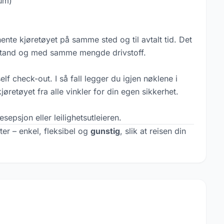
tum)
nte kjøretøyet på samme sted og til avtalt tid. Det
tilstand og med samme mengde drivstoff.
f check-out. I så fall legger du igjen nøklene i
jøretøyet fra alle vinkler for din egen sikkerhet.
sepsjon eller leilighetsutleieren.
ster – enkel, fleksibel og
gunstig
, slik at reisen din