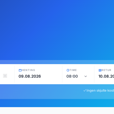
HENTING
TIME
RETUR
Ingen skjulte kos