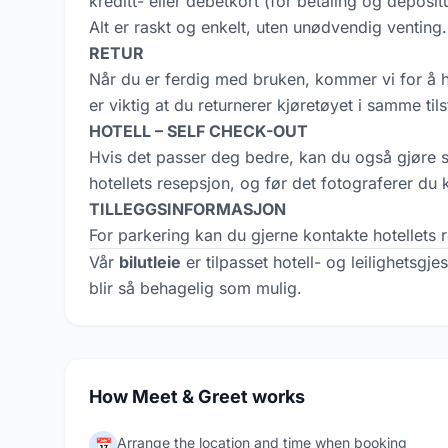
kreditt- eller debetkort (for betaling og deposi
Alt er raskt og enkelt, uten unødvendig venting.
RETUR
Når du er ferdig med bruken, kommer vi for å he
er viktig at du returnerer kjøretøyet i samme 
HOTELL – SELF CHECK-OUT
Hvis det passer deg bedre, kan du også gjøre sel
hotellets resepsjon, og før det fotograferer du k
TILLEGGSINFORMASJON
For parkering kan du gjerne kontakte hotellets re
Vår
bilutleie
er tilpasset hotell- og leilighetsgje
blir så behagelig som mulig.
How Meet & Greet works
Arrange the location and time when booking
📅