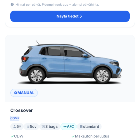
Hinnat per päivä. Pidempi vuokraus = alempi päivähinta.
Näytä tiedot
MANUAL
Crossover
CGMR
5×
5ov
3 bags
A/C
standard
CDW
Maksuton peruutus