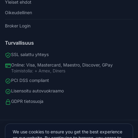
Yleiset ehdot
Oikeudellinen
Broker Login
Turvallisuus
SSL salattu yhteys
Online: Visa, Mastercard, Maestro, Discover, GPay
Toimistolla: + Amex, Diners
PCI DSS compliant
Lisensoitu autovuokraamo
GDPR tietosuoja
+38598588758
We use cookies to ensure you get the best experience
info@vista.hr
on our website. By continuing to browse, you agree to