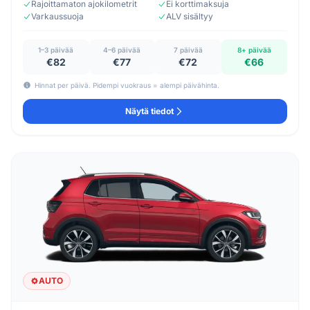
Rajoittamaton ajokilometrit
Ei korttimaksuja
Varkaussuoja
ALV sisältyy
1–3 päivää
4–6 päivää
7 päivää
8+ päivää
€82
€77
€72
€66
Hinnat per päivä. Pidempi vuokraus = alempi päivähinta.
Näytä tiedot
AUTO