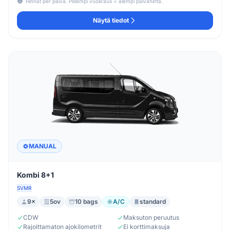
Hinnat per päivä. Pidempi vuokraus = alempi päivähinta.
Näytä tiedot
MANUAL
Kombi 8+1
SVMR
9×
5ov
10 bags
A/C
standard
CDW
Maksuton peruutus
Rajoittamaton ajokilometrit
Ei korttimaksuja