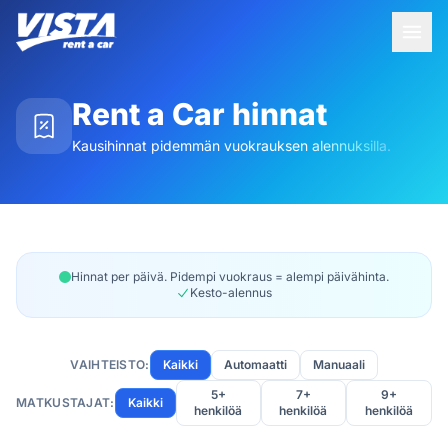
Rent a Car hinnat
Kausihinnat pidemmän vuokrauksen alennuksilla.
Hinnat per päivä. Pidempi vuokraus = alempi päivähinta.
Kesto-alennus
VAIHTEISTO:
Kaikki
Automaatti
Manuaali
5+
7+
9+
MATKUSTAJAT:
Kaikki
henkilöä
henkilöä
henkilöä