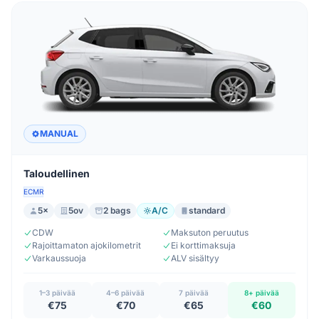
Ajoneuvokategoriat
MANUAL
Taloudellinen
ECMR
5×
5ov
2 bags
A/C
standard
CDW
Maksuton peruutus
Rajoittamaton ajokilometrit
Ei korttimaksuja
Varkaussuoja
ALV sisältyy
1–3 päivää
4–6 päivää
7 päivää
8+ päivää
€75
€70
€65
€60