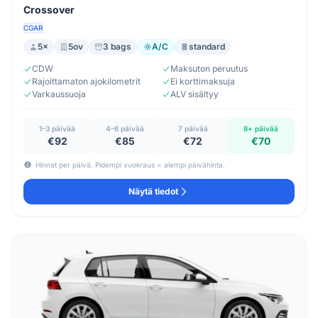
Crossover
CGAR
5×
5ov
3 bags
A/C
standard
CDW
Maksuton peruutus
Rajoittamaton ajokilometrit
Ei korttimaksuja
Varkaussuoja
ALV sisältyy
1–3 päivää
4–6 päivää
7 päivää
8+ päivää
€92
€85
€72
€70
Hinnat per päivä. Pidempi vuokraus = alempi päivähinta.
Näytä tiedot