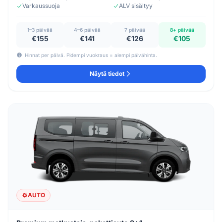
Varkaussuoja
ALV sisältyy
1–3 päivää
4–6 päivää
7 päivää
8+ päivää
€155
€141
€126
€105
Hinnat per päivä. Pidempi vuokraus = alempi päivähinta.
Näytä tiedot
AUTO