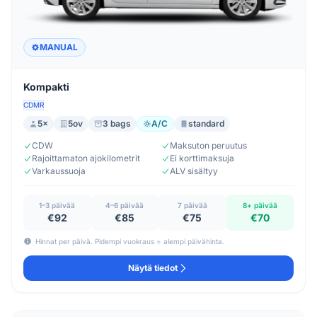
MANUAL
Kompakti
CDMR
5×
5ov
3 bags
A/C
standard
CDW
Maksuton peruutus
Rajoittamaton ajokilometrit
Ei korttimaksuja
Varkaussuoja
ALV sisältyy
1–3 päivää
4–6 päivää
7 päivää
8+ päivää
€92
€85
€75
€70
Hinnat per päivä. Pidempi vuokraus = alempi päivähinta.
Näytä tiedot