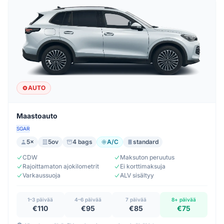
AUTO
Maastoauto
SGAR
5×
5ov
4 bags
A/C
standard
CDW
Maksuton peruutus
Rajoittamaton ajokilometrit
Ei korttimaksuja
Varkaussuoja
ALV sisältyy
1–3 päivää
4–6 päivää
7 päivää
8+ päivää
€110
€95
€85
€75