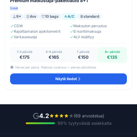
Premium matkustaja-pakettiauto 8+1
SVAR
9×
4ov
10 bags
A/C
standard
CDW
Maksuton peruutus
Rajoittamaton ajokilometrit
Ei korttimaksuja
Varkaussuoja
ALV sisältyy
1–3 päivää
4–6 päivää
7 päivää
8+ päivää
€175
€165
€150
€135
Hinnat per päivä. Pidempi vuokraus = alempi päivähinta.
Näytä tiedot
4.2
(69 arvostelua)
· 99% tyytyväisiä asiakkaita