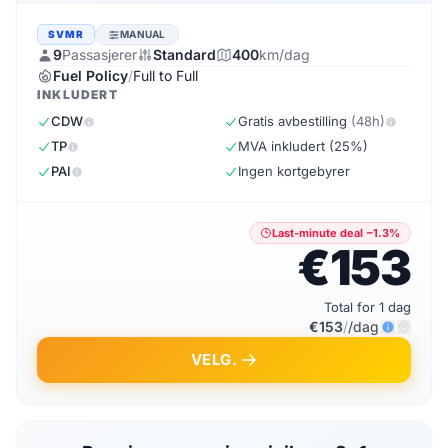
SVMR
MANUAL
9
Passasjerer
Standard
400
km/dag
Fuel Policy
/
Full to Full
INKLUDERT
CDW
Gratis avbestilling
(48h)
TP
MVA inkludert (25%)
PAI
Ingen kortgebyrer
Last-minute deal −1.3%
€153
Total for 1 dag
€153
/
/dag
VELG.