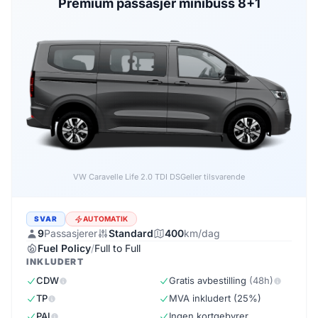
Premium passasjer minibuss 8+1
VW Caravelle Life 2.0 TDI DSG
eller tilsvarende
SVAR
AUTOMATIK
9
Passasjerer
Standard
400
km/dag
Fuel Policy
/
Full to Full
INKLUDERT
CDW
Gratis avbestilling
(48h)
TP
MVA inkludert (25%)
PAI
Ingen kortgebyrer