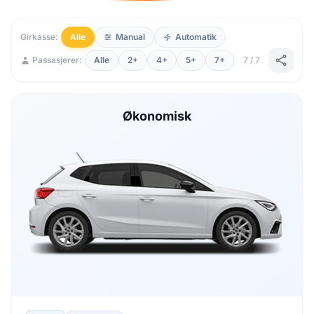
Girkasse:
Alle
Manual
Automatik
Passasjerer:
Alle
2+
4+
5+
7+
7 / 7
Økonomisk