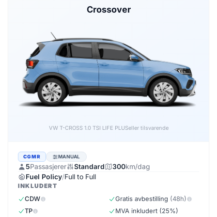
Crossover
VW T-CROSS 1.0 TSI LIFE PLUS
eller tilsvarende
CGMR
MANUAL
5
Passasjerer
Standard
300
km/dag
Fuel Policy
/
Full to Full
INKLUDERT
CDW
Gratis avbestilling
(48h)
TP
MVA inkludert (25%)