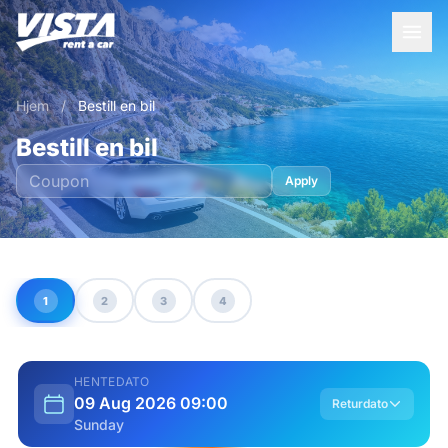
Hjem
/
Bestill en bil
Bestill en bil
Apply
1
2
3
4
HENTEDATO
09 Aug 2026 09:00
Returdato
Sunday