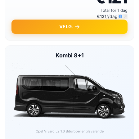
Total for 1 dag
€121
/
/dag
VELG.
Kombi 8+1
Opel Vivaro L2 1.6 Biturbo
eller tilsvarende