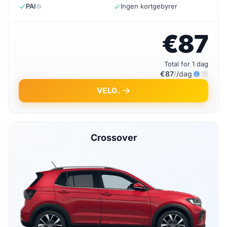
PAI
Ingen kortgebyrer
€87
Total for 1 dag
€87
/
/dag
VELG.
Crossover