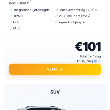
INKLUDERT
Ubegrenset kjørelengde
Gratis avbestilling
(48h)
CDW
MVA inkludert (25%)
TP
Ingen kortgebyrer
PAI
€101
Total for 1 dag
€101
/
/dag
VELG.
SUV