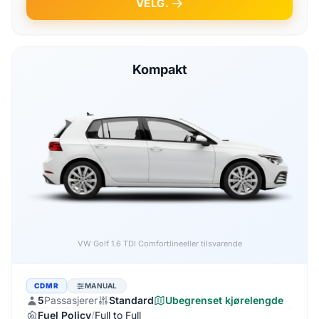
VELG.
Kompakt
Audi A3 1.6 TDI
eller tilsvarende
CDMR
MANUAL
5
Passasjerer
Standard
Ubegrenset kjørelengde
Fuel Policy
/
Full to Full