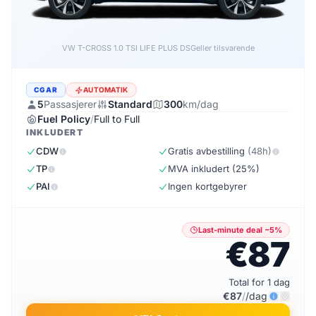
VW T-CROSS LIFE PLUS 1.0 TSI DSG
eller tilsvarende
CGAR
AUTOMATIK
5
Passasjerer
Standard
300
km/dag
Fuel Policy
/
Full to Full
INKLUDERT
CDW
Gratis avbestilling
(48h)
TP
MVA inkludert (25%)
PAI
Ingen kortgebyrer
Last-minute deal −5%
€87
Total for 1 dag
€87
/
/dag