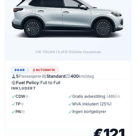
Forthing EVO5 1.5 DSG
eller tilsvarende
SGAR
AUTOMATIK
5
Passasjerer
Standard
400
km/dag
Fuel Policy
/
Full to Full
INKLUDERT
CDW
Gratis avbestilling
(48h)
TP
MVA inkludert (25%)
PAI
Ingen kortgebyrer
€121