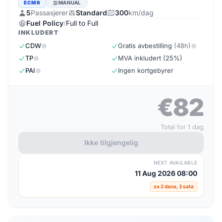
ECMR
MANUAL
5
Passasjerer
Standard
300
km/dag
Fuel Policy
/
Full to Full
INKLUDERT
CDW
Gratis avbestilling
(48h)
TP
MVA inkludert (25%)
PAI
Ingen kortgebyrer
€82
Total for 1 dag
Ikke tilgjengelig
NEXT AVAILABLE
11 Aug 2026 08:00
za 2 dana, 3 sata