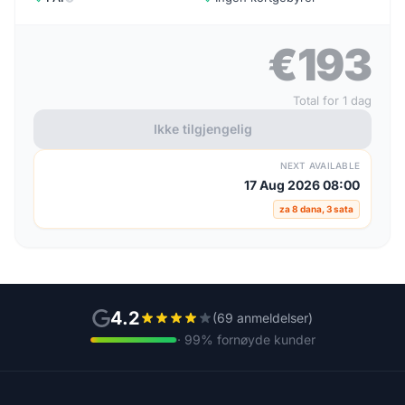
€193
Total for 1 dag
Ikke tilgjengelig
NEXT AVAILABLE
17 Aug 2026 08:00
za 8 dana, 3 sata
4.2
(69 anmeldelser)
· 99% fornøyde kunder