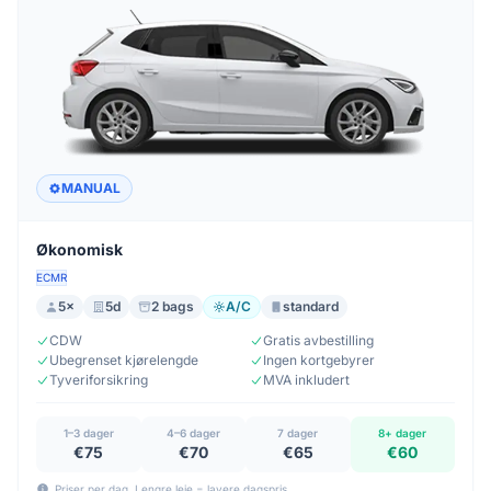
MANUAL
Økonomisk
ECMR
5×
5d
2 bags
A/C
standard
CDW
Gratis avbestilling
Ubegrenset kjørelengde
Ingen kortgebyrer
Tyveriforsikring
MVA inkludert
1–3 dager
4–6 dager
7 dager
8+ dager
€75
€70
€65
€60
Priser per dag. Lengre leie = lavere dagspris.