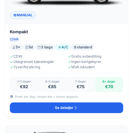
MANUAL
Kompakt
CDMR
5×
5d
3 bags
A/C
standard
CDW
Gratis avbestilling
Ubegrenset kjørelengde
Ingen kortgebyrer
Tyveriforsikring
MVA inkludert
1–3 dager
4–6 dager
7 dager
8+ dager
€92
€85
€75
€70
Priser per dag. Lengre leie = lavere dagspris.
Se detaljer