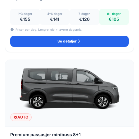
1–3 dager
4–6 dager
7 dager
8+ dager
€155
€141
€126
€105
Priser per dag. Lengre leie = lavere dagspris.
Se detaljer
AUTO
Premium passasjer minibuss 8+1