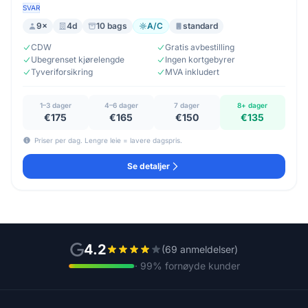
SVAR
9×
4d
10 bags
A/C
standard
CDW
Gratis avbestilling
Ubegrenset kjørelengde
Ingen kortgebyrer
Tyveriforsikring
MVA inkludert
1–3 dager
4–6 dager
7 dager
8+ dager
€175
€165
€150
€135
Priser per dag. Lengre leie = lavere dagspris.
Se detaljer
4.2
(69 anmeldelser)
· 99% fornøyde kunder