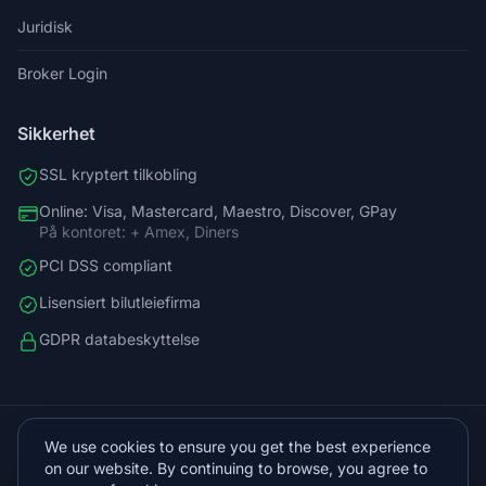
Juridisk
Broker Login
Sikkerhet
SSL kryptert tilkobling
Online: Visa, Mastercard, Maestro, Discover, GPay
På kontoret: + Amex, Diners
PCI DSS compliant
Lisensiert bilutleiefirma
GDPR databeskyttelse
+38598588758
We use cookies to ensure you get the best experience
info@vista.hr
on our website. By continuing to browse, you agree to
Planinarski put 9, Veliko Brdo, Makarska