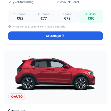
Tyveriforsikring
MVA inkludert
1–3 dager
4–6 dager
7 dager
8+ dager
€82
€77
€72
€66
Priser per dag. Lengre leie = lavere dagspris.
Se detaljer
AUTO
Crossover