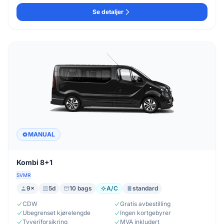
Se detaljer
MANUAL
Kombi 8+1
SVMR
9×
5d
10 bags
A/C
standard
CDW
Gratis avbestilling
Ubegrenset kjørelengde
Ingen kortgebyrer
Tyveriforsikring
MVA inkludert