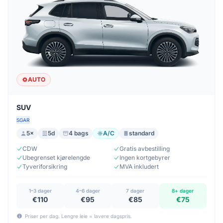
AUTO
SUV
SGAR
5×
5d
4 bags
A/C
standard
CDW
Gratis avbestilling
Ubegrenset kjørelengde
Ingen kortgebyrer
Tyveriforsikring
MVA inkludert
1–3 dager
4–6 dager
7 dager
8+ dager
€110
€95
€85
€75
Priser per dag. Lengre leie = lavere dagspris.