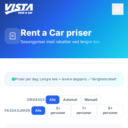
Rent a Car priser
Sesongpriser med rabatter ved lengre leie.
Priser per dag. Lengre leie = lavere dagspris.
Varighetsrabatt
GIRKASSE:
Alle
Automat
Manuell
5+
7+
9+
PASSASJERER:
Alle
personer
personer
personer
Kjøretøykategorier