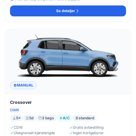
Se detaljer
MANUAL
Crossover
CGMR
5×
5d
3 bags
A/C
standard
CDW
Gratis avbestilling
Ubegrenset kjørelengde
Ingen kortgebyrer