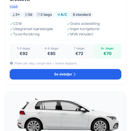
CGAR
5×
5d
3 bags
A/C
standard
CDW
Gratis avbestilling
Ubegrenset kjørelengde
Ingen kortgebyrer
Tyveriforsikring
MVA inkludert
1–3 dager
4–6 dager
7 dager
8+ dager
€92
€85
€72
€70
Priser per dag. Lengre leie = lavere dagspris.
Se detaljer