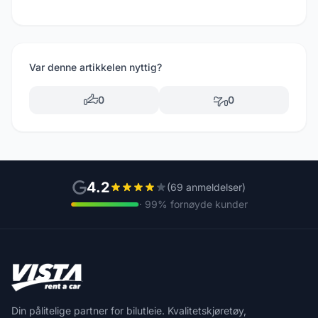
Var denne artikkelen nyttig?
0
0
4.2
(69 anmeldelser)
· 99% fornøyde kunder
Din pålitelige partner for bilutleie. Kvalitetskjøretøy,