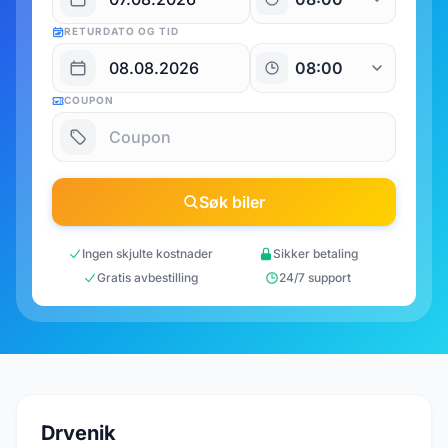
RETURDATO OG TID
COUPON
Søk biler
Ingen skjulte kostnader
Sikker betaling
Gratis avbestilling
24/7 support
Drvenik