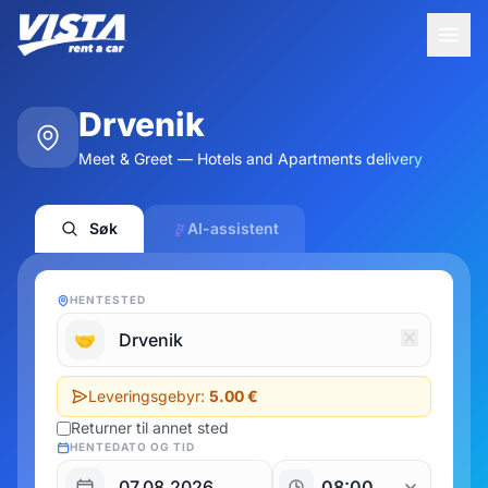
Drvenik
Meet & Greet — Hotels and Apartments delivery
Søk
AI-assistent
HENTESTED
🤝
Leveringsgebyr:
5.00 €
Returner til annet sted
HENTEDATO OG TID