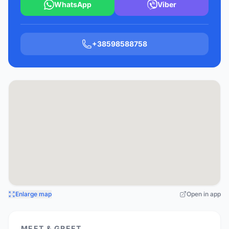
WhatsApp
Viber
+38598588758
Enlarge map
Open in app
MEET & GREET