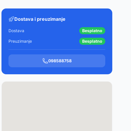
Dostava i preuzimanje
Dostava
Besplatno
Preuzimanje
Besplatno
098588758