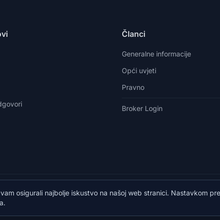
ovi
Članci
Generalne informacije
Opći uvjeti
Pravno
odgovori
Broker Login
098588758
info@vista.hr
Planinarski put 9, Veliko Brdo, Makar
 vam osigurali najbolje iskustvo na našoj web stranici. Nastavkom pr
a.