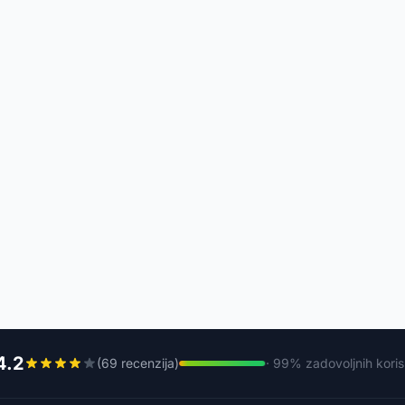
4.2
(69 recenzija)
· 99% zadovoljnih koris