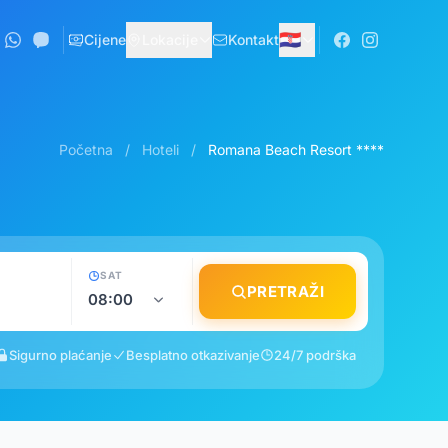
🇭🇷
Cijene
Lokacije
Kontakt
Početna
/
Hoteli
/
Romana Beach Resort ****
SAT
PRETRAŽI
Sigurno plaćanje
Besplatno otkazivanje
24/7 podrška