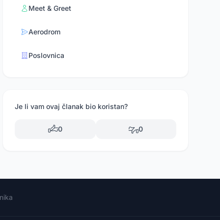
Meet & Greet
Aerodrom
Poslovnica
Je li vam ovaj članak bio koristan?
0
0
nika