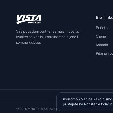
Brzi link
Početna
Vaš pouzdani partner za najam vozila.
Cijene
Kvalitetna vozila, konkurentne cijene i
izvrsna usluga.
Kontakt
Pitanja i 
Koristimo kolačiće kako bismo
pristajete na korištenje kolačić
© 2026 Vista Sol d.o.o.. Sva prava pridržana.