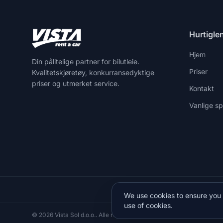
Hurtigle
Hjem
Din pålitelige partner for bilutleie.
Priser
Kvalitetskjøretøy, konkurransedyktige
priser og utmerket service.
Kontakt
Vanlige s
+
We use cookies to ensure you 
use of cookies.
© 2026 Vista Sol d.o.o.. Alle rettigheter forbeholdt.