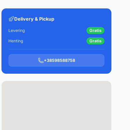
Delivery & Pickup
Levering
Gratis
Henting
Gratis
+38598588758