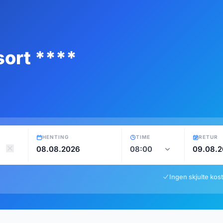
ort ****
HENTING
TIME
RETUR
Ingen skjulte kos