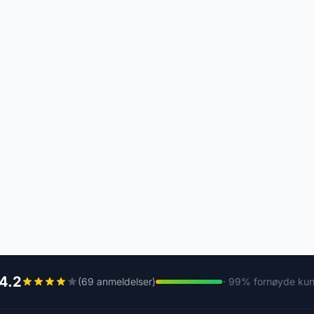
4.2
(69 anmeldelser)
· 99% fornøyde ku