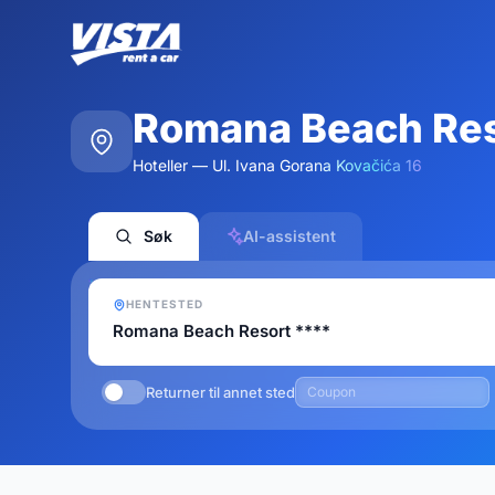
Romana Beach Res
Hoteller — Ul. Ivana Gorana Kovačića 16
Søk
AI-assistent
HENTESTED
Returner til annet sted