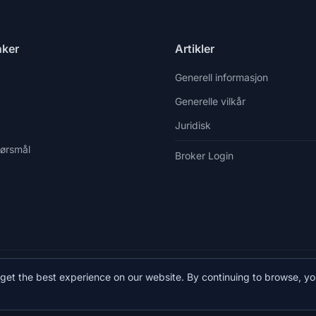
nker
Artikler
Generell informasjon
Generelle vilkår
Juridisk
pørsmål
Broker Login
38598588758
info@vista.hr
Planinarski put 9, Veliko Brdo, Mak
get the best experience on our website. By continuing to browse, yo