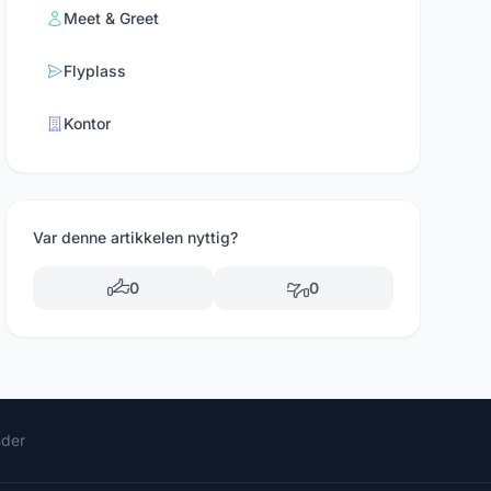
Meet & Greet
Flyplass
Kontor
Var denne artikkelen nyttig?
0
0
nder