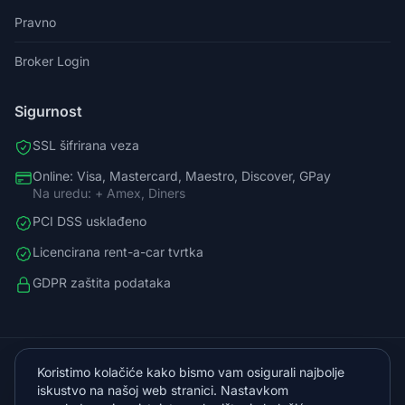
Pravno
Broker Login
Sigurnost
SSL šifrirana veza
Online: Visa, Mastercard, Maestro, Discover, GPay
Na uredu: + Amex, Diners
PCI DSS usklađeno
Licencirana rent-a-car tvrtka
GDPR zaštita podataka
098588758
Koristimo kolačiće kako bismo vam osigurali najbolje
info@vista.hr
iskustvo na našoj web stranici. Nastavkom
Planinarski put 9, Veliko Brdo, Makarska