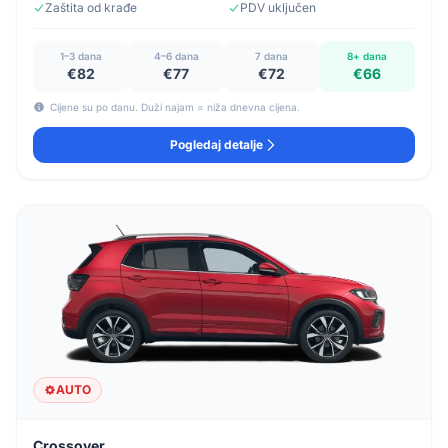
Zaštita od krađe
PDV uključen
1–3 dana
4–6 dana
7 dana
8+ dana
€82
€77
€72
€66
Cijene su po danu. Duži najam = niža dnevna cijena.
Pogledaj detalje
AUTO
Crossover