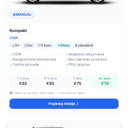
MANUAL
Kompakt
CDMR
5×
5vr
3 kom.
Klima
standard
CDW
Besplatno otkazivanje
Neograničena kilometraža
Bez naknada za kartice
Zaštita od krađe
PDV uključen
1–3 dana
4–6 dana
7 dana
8+ dana
€92
€85
€75
€70
Cijene su po danu. Duži najam = niža dnevna cijena.
Pogledaj detalje