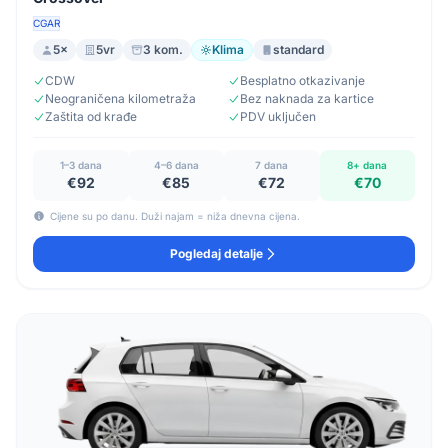
CGAR
5×
5vr
3 kom.
Klima
standard
CDW
Besplatno otkazivanje
Neograničena kilometraža
Bez naknada za kartice
Zaštita od krađe
PDV uključen
1–3 dana
4–6 dana
7 dana
8+ dana
€92
€85
€72
€70
Cijene su po danu. Duži najam = niža dnevna cijena.
Pogledaj detalje