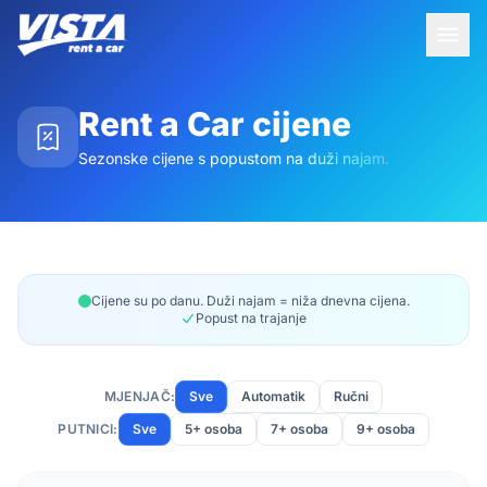
Rent a Car cijene
Sezonske cijene s popustom na duži najam.
Cijene su po danu. Duži najam = niža dnevna cijena.
Popust na trajanje
MJENJAČ:
Sve
Automatik
Ručni
PUTNICI:
Sve
5+ osoba
7+ osoba
9+ osoba
Kategorije vozila