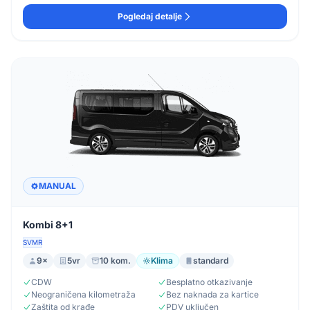
Pogledaj detalje
MANUAL
Kombi 8+1
SVMR
9×
5vr
10 kom.
Klima
standard
CDW
Besplatno otkazivanje
Neograničena kilometraža
Bez naknada za kartice
Zaštita od krađe
PDV uključen