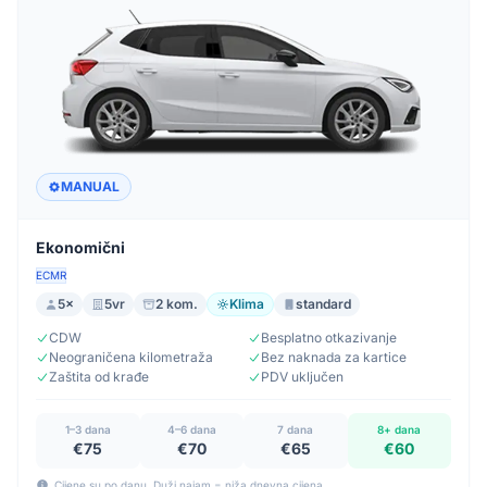
MANUAL
Ekonomični
ECMR
5×
5vr
2 kom.
Klima
standard
CDW
Besplatno otkazivanje
Neograničena kilometraža
Bez naknada za kartice
Zaštita od krađe
PDV uključen
1–3 dana
4–6 dana
7 dana
8+ dana
€75
€70
€65
€60
Cijene su po danu. Duži najam = niža dnevna cijena.