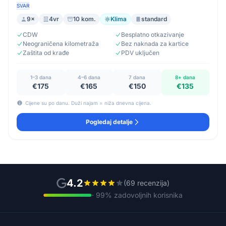
SVAR
9×
4vr
10 kom.
Klima
standard
CDW
Besplatno otkazivanje
Neograničena kilometraža
Bez naknada za kartice
Zaštita od krađe
PDV uključen
1–3 dana
4–6 dana
7 dana
8+ dana
€175
€165
€150
€135
Cijene su po danu. Duži najam = niža dnevna cijena.
Pogledaj detalje
4.2
(69 recenzija)
· 99% zadovoljnih korisnika