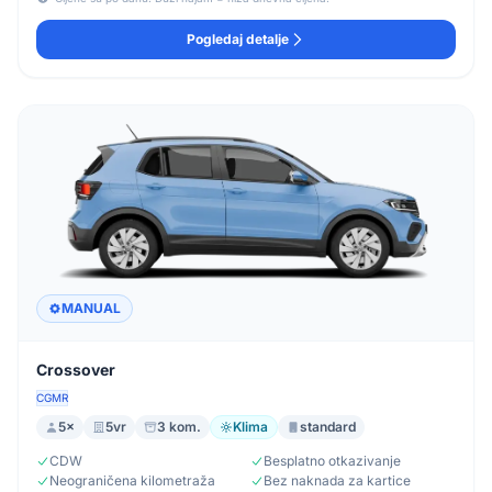
Pogledaj detalje
MANUAL
Crossover
CGMR
5×
5vr
3 kom.
Klima
standard
CDW
Besplatno otkazivanje
Neograničena kilometraža
Bez naknada za kartice