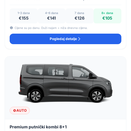
1–3 dana
4–6 dana
7 dana
8+ dana
€155
€141
€126
€105
Cijene su po danu. Duži najam = niža dnevna cijena.
Pogledaj detalje
AUTO
Premium putnički kombi 8+1