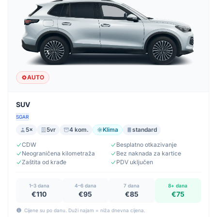
AUTO
SUV
SGAR
5×
5vr
4 kom.
Klima
standard
CDW
Besplatno otkazivanje
Neograničena kilometraža
Bez naknada za kartice
Zaštita od krađe
PDV uključen
1–3 dana
4–6 dana
7 dana
8+ dana
€110
€95
€85
€75
Cijene su po danu. Duži najam = niža dnevna cijena.