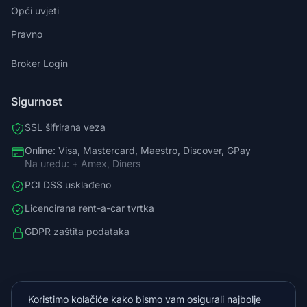
Opći uvjeti
Pravno
Broker Login
Sigurnost
SSL šifrirana veza
Online: Visa, Mastercard, Maestro, Discover, GPay
Na uredu: + Amex, Diners
PCI DSS usklađeno
Licencirana rent-a-car tvrtka
GDPR zaštita podataka
098588758
Koristimo kolačiće kako bismo vam osigurali najbolje
info@vista.hr