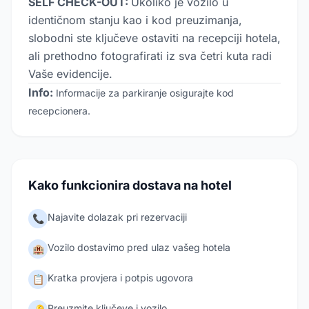
SELF CHECK-OUT:
Ukoliko je vozilo u
identičnom stanju kao i kod preuzimanja,
slobodni ste ključeve ostaviti na recepciji hotela,
ali prethodno fotografirati iz sva četri kuta radi
Vaše evidencije.
Info:
Informacije za parkiranje osigurajte kod
recepcionera.
Kako funkcionira dostava na hotel
Najavite dolazak pri rezervaciji
📞
Vozilo dostavimo pred ulaz vašeg hotela
🏨
Kratka provjera i potpis ugovora
📋
Preuzmite ključeve i vozilo