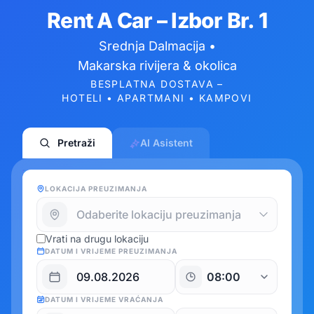
Rent A Car – Izbor Br. 1
Srednja Dalmacija •
Makarska rivijera & okolica
BESPLATNA DOSTAVA –
HOTELI • APARTMANI • KAMPOVI
Pretraži
AI Asistent
LOKACIJA PREUZIMANJA
Vrati na drugu lokaciju
DATUM I VRIJEME PREUZIMANJA
DATUM I VRIJEME VRAĆANJA