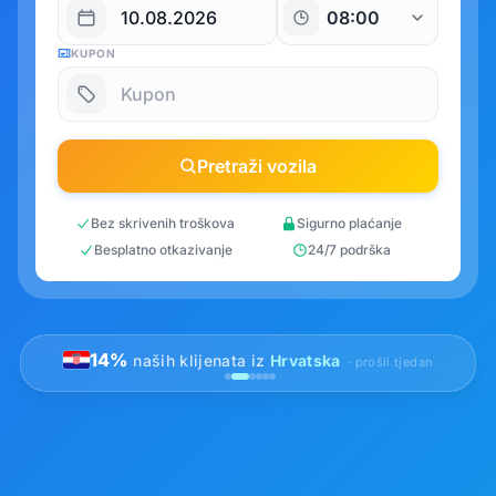
KUPON
Pretraži vozila
Bez skrivenih troškova
Sigurno plaćanje
Besplatno otkazivanje
24/7 podrška
14%
naših klijenata iz
Hrvatska
· prošli tjedan