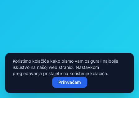
Koristimo kolačiće kako bismo vam osigurali najbolje
iskustvo na našoj web stranici. Nastavkom
pregledavanja pristajete na korištenje kolačića.
Prihvaćam
Naša flota vozila
ODABERITE IZ ŠIROKOG RASPONA VOZILA
Koristite tražilicu za točnu cijenu željenog perioda.