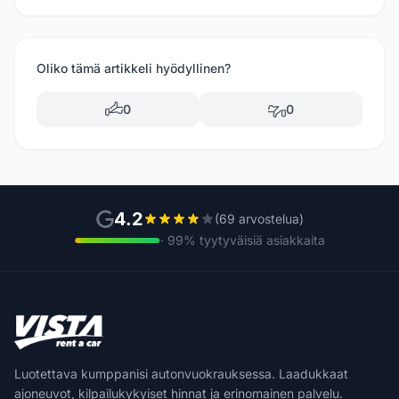
Oliko tämä artikkeli hyödyllinen?
0
0
4.2
(69 arvostelua)
· 99% tyytyväisiä asiakkaita
Luotettava kumppanisi autonvuokrauksessa. Laadukkaat
ajoneuvot, kilpailukykyiset hinnat ja erinomainen palvelu.