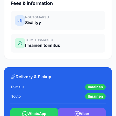
Fees & information
NOUTOMAKSU
Sisältyy
TOIMITUSMAKSU
Ilmainen toimitus
Delivery & Pickup
Toimitus
Ilmainen
Nouto
Ilmainen
WhatsApp
Viber