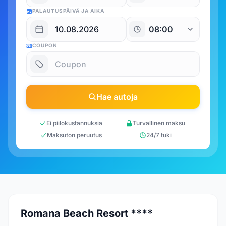
PALAUTUSPÄIVÄ JA AIKA
COUPON
Hae autoja
Ei piilokustannuksia
Turvallinen maksu
Maksuton peruutus
24/7 tuki
Romana Beach Resort ****