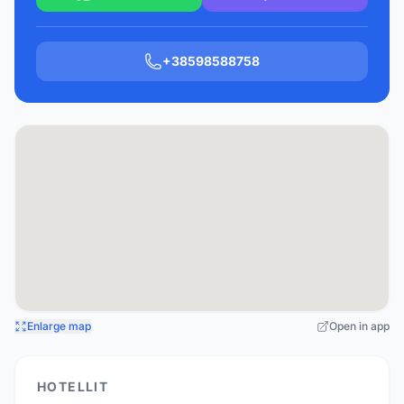
+38598588758
Enlarge map
Open in app
HOTELLIT