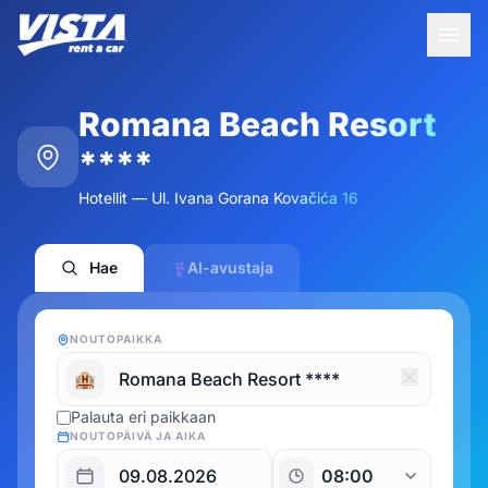
Romana Beach Resort
****
Hotellit — Ul. Ivana Gorana Kovačića 16
Hae
AI-avustaja
NOUTOPAIKKA
🏨
Palauta eri paikkaan
NOUTOPÄIVÄ JA AIKA