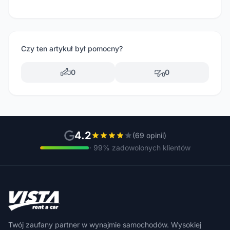
Czy ten artykuł był pomocny?
0
0
4.2
(69 opinii)
· 99% zadowolonych klientów
Twój zaufany partner w wynajmie samochodów. Wysokiej