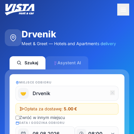
Drvenik
Meet & Greet — Hotels and Apartments delivery
Szukaj
Asystent AI
MIEJSCE ODBIORU
🤝
Opłata za dostawę:
5.00 €
Zwróć w innym miejscu
DATA I GODZINA ODBIORU