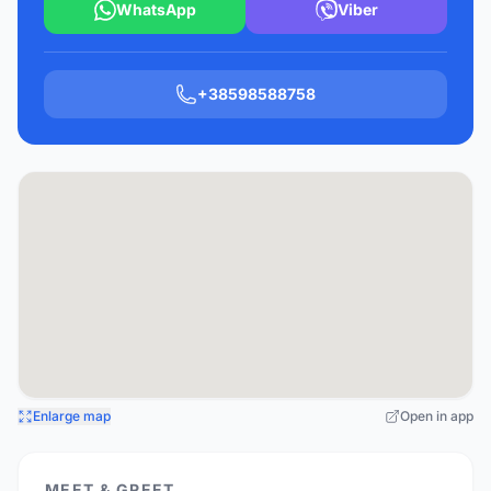
WhatsApp
Viber
+38598588758
Enlarge map
Open in app
MEET & GREET