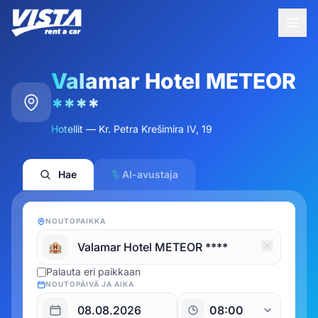
Valamar Hotel METEOR
****
Hotellit — Kr. Petra Krešimira IV, 19
Hae
AI-avustaja
NOUTOPAIKKA
🏨
Palauta eri paikkaan
NOUTOPÄIVÄ JA AIKA