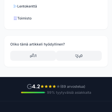
Lentokenttä
Toimisto
Oliko tämä artikkeli hyödyllinen?
1
0
4.2
(69 arvostelua)
· 99% tyytyväisiä asiakkaita