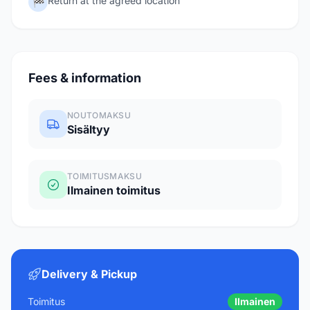
Return at the agreed location
🏁
Fees & information
NOUTOMAKSU
Sisältyy
TOIMITUSMAKSU
Ilmainen toimitus
Delivery & Pickup
Toimitus
Ilmainen