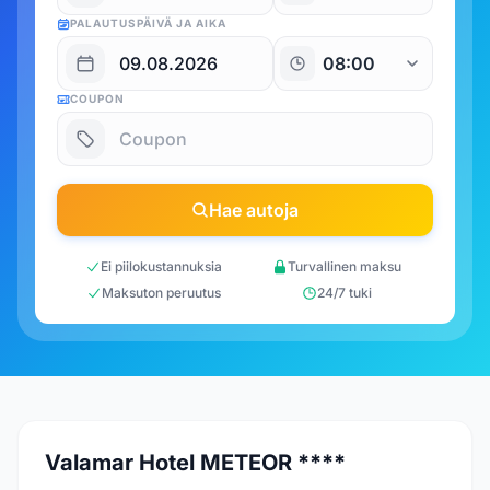
PALAUTUSPÄIVÄ JA AIKA
COUPON
Hae autoja
Ei piilokustannuksia
Turvallinen maksu
Maksuton peruutus
24/7 tuki
Valamar Hotel METEOR ****