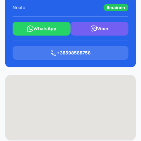
Nouto
Ilmainen
WhatsApp
Viber
+38598588758