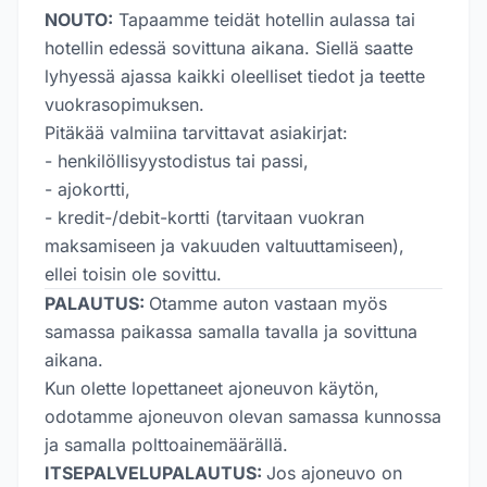
NOUTO:
Tapaamme teidät hotellin aulassa tai
hotellin edessä sovittuna aikana. Siellä saatte
lyhyessä ajassa kaikki oleelliset tiedot ja teette
vuokrasopimuksen.
Pitäkää valmiina tarvittavat asiakirjat:
- henkilöllisyystodistus tai passi,
- ajokortti,
- kredit-/debit-kortti (tarvitaan vuokran
maksamiseen ja vakuuden valtuuttamiseen),
ellei toisin ole sovittu.
PALAUTUS:
Otamme auton vastaan myös
samassa paikassa samalla tavalla ja sovittuna
aikana.
Kun olette lopettaneet ajoneuvon käytön,
odotamme ajoneuvon olevan samassa kunnossa
ja samalla polttoainemäärällä.
ITSEPALVELUPALAUTUS:
Jos ajoneuvo on