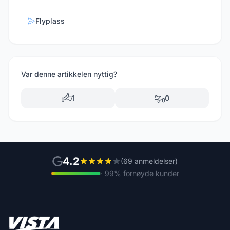
Flyplass
Var denne artikkelen nyttig?
1
0
4.2
(69 anmeldelser)
· 99% fornøyde kunder