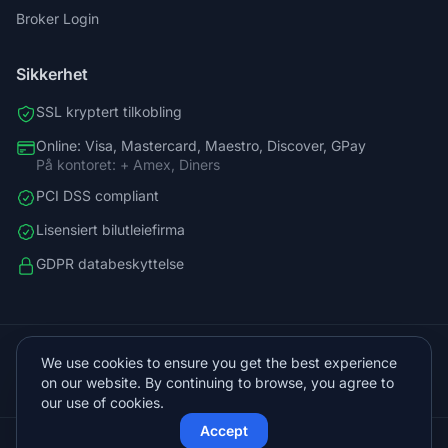
Broker Login
Sikkerhet
SSL kryptert tilkobling
Online: Visa, Mastercard, Maestro, Discover, GPay
På kontoret: + Amex, Diners
PCI DSS compliant
Lisensiert bilutleiefirma
GDPR databeskyttelse
+38598588758
We use cookies to ensure you get the best experience
info@vista.hr
on our website. By continuing to browse, you agree to
Planinarski put 9, Veliko Brdo, Makarska
our use of cookies.
Accept
© 2026 Vista Sol d.o.o.. Alle rettigheter forbeholdt.