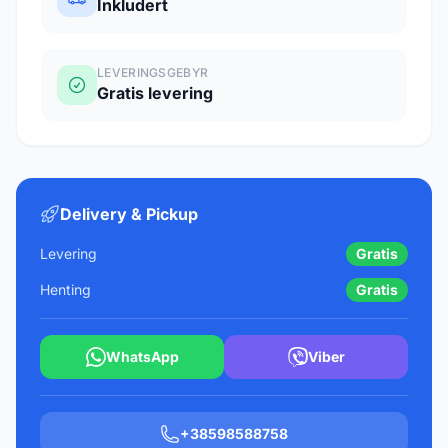
Inkludert
LEVERINGSGEBYR
Gratis levering
Delivery & Pickup
Levering
Gratis
Henting
Gratis
WhatsApp
Viber
+38598588758