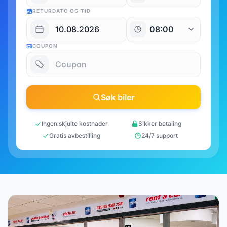
RETURDATO OG TID
COUPON
Søk biler
Ingen skjulte kostnader
Sikker betaling
Gratis avbestilling
24/7 support