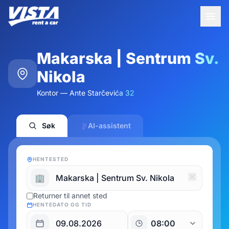
Makarska | Sentrum Sv.
Nikola
Kontor — Ante Starčevića 32
Søk
AI-assistent
HENTESTED
🏢
Returner til annet sted
HENTEDATO OG TID