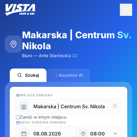
Makarska | Centrum Sv.
Nikola
Biuro — Ante Starčevića 32
Szukaj
Asystent AI
MIEJSCE ODBIORU
🏢
Zwróć w innym miejscu
DATA I GODZINA ODBIORU