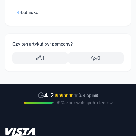
Lotnisko
Czy ten artykuł był pomocny?
1
0
4.2
(69 opinii)
· 99% zadowolonych klientów