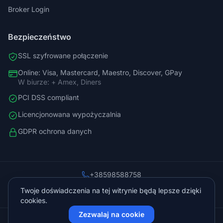
Broker Login
Bezpieczeństwo
SSL szyfrowane połączenie
Online: Visa, Mastercard, Maestro, Discover, GPay
W biurze: + Amex, Diners
PCI DSS compliant
Licencjonowana wypożyczalnia
GDPR ochrona danych
+38598588758
info@vista.hr
Twoje doświadczenia na tej witrynie będą lepsze dzięki
Planinarski put 9, Veliko Brdo, Makarska
cookies.
Zezwalaj na cookie
© 2026 Vista Sol d.o.o.. Wszelkie prawa zastrzeżone.