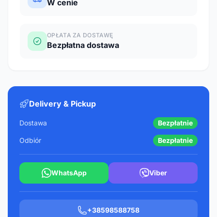
W cenie
OPŁATA ZA DOSTAWĘ
Bezpłatna dostawa
Delivery & Pickup
Dostawa
Bezpłatnie
Odbiór
Bezpłatnie
WhatsApp
Viber
+38598588758