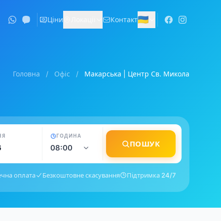
🇺🇦
Ціни
Локації
Контакт
Головна
/
Офіс
/
Макарська | Центр Св. Микола
НЯ
ГОДИНА
ПОШУК
ечна оплата
Безкоштовне скасування
Підтримка 24/7