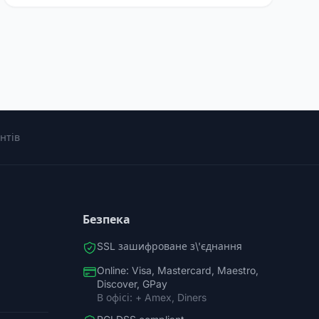
нтів
Безпека
SSL зашифроване з\'єднання
Online: Visa, Mastercard, Maestro,
Discover, GPay
В офісі: + Amex, Diners