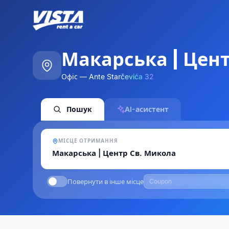
Макарська | Цен
Офіс — Ante Starčevića 32
Пошук
AI-асистент
МІСЦЕ ОТРИМАННЯ
Повернути в інше місце