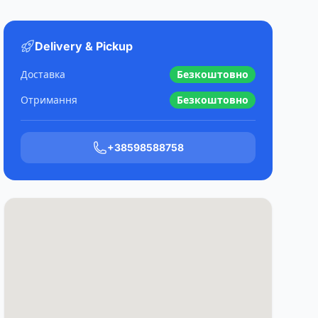
Delivery & Pickup
Доставка
Безкоштовно
Отримання
Безкоштовно
+38598588758