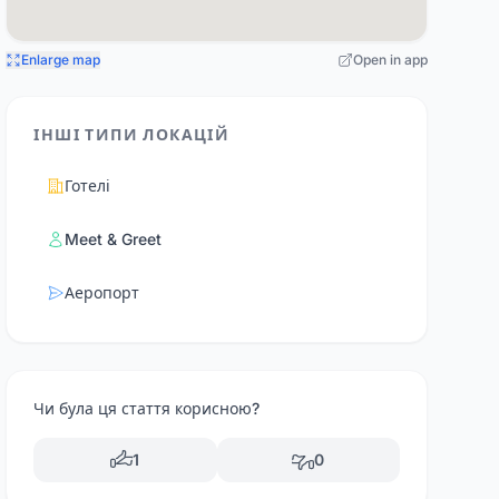
Enlarge map
Open in app
ІНШІ ТИПИ ЛОКАЦІЙ
Готелі
Meet & Greet
Аеропорт
Чи була ця стаття корисною?
1
0