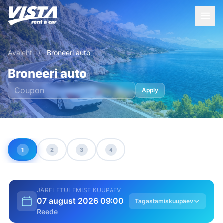
Avaleht
/
Broneeri auto
Broneeri auto
Apply
1
2
3
4
JÄRELETULEMISE KUUPÄEV
07 august 2026 09:00
Tagastamiskuupäev
Reede