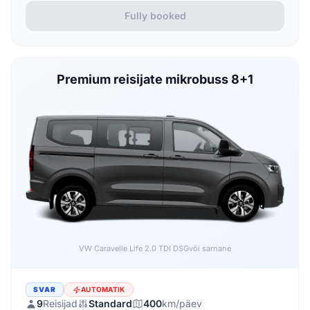
Fully booked
Premium reisijate mikrobuss 8+1
VW Caravelle Life 2.0 TDI DSG
või sarnane
SVAR
AUTOMATIK
9
Reisijad
Standard
400
km/päev