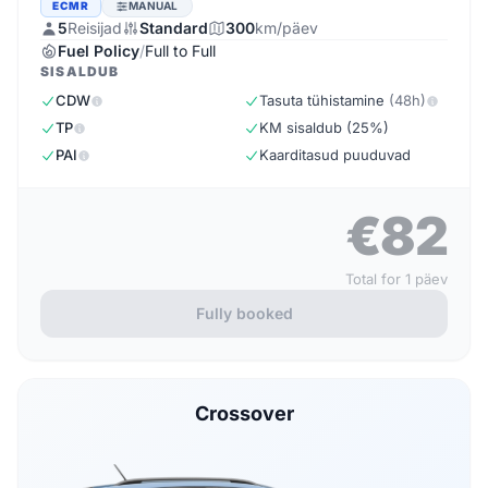
ECMR
MANUAL
5
Reisijad
Standard
300
km/päev
Fuel Policy
/
Full to Full
SISALDUB
CDW
Tasuta tühistamine
(48h)
TP
KM sisaldub (25%)
PAI
Kaarditasud puuduvad
€82
Total for 1 päev
Fully booked
Crossover