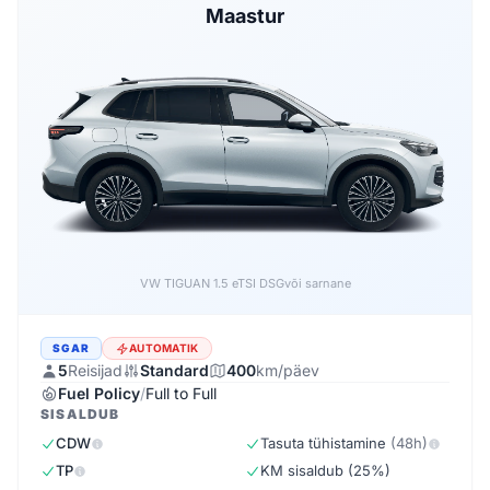
Maastur
Forthing EVO5 1.5 DSG
või sarnane
SGAR
AUTOMATIK
5
Reisijad
Standard
400
km/päev
Fuel Policy
/
Full to Full
SISALDUB
CDW
Tasuta tühistamine
(48h)
TP
KM sisaldub (25%)