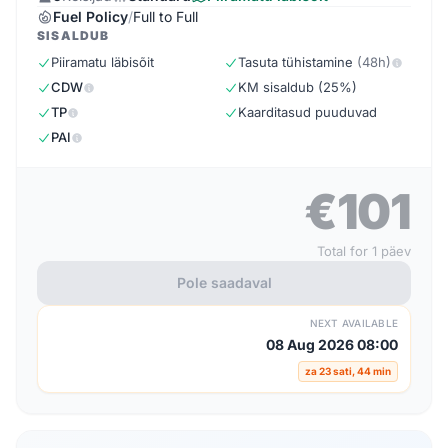
Fuel Policy
/
Full to Full
SISALDUB
Piiramatu läbisõit
Tasuta tühistamine
(48h)
CDW
KM sisaldub (25%)
TP
Kaarditasud puuduvad
PAI
€101
Total for 1 päev
Pole saadaval
NEXT AVAILABLE
08 Aug 2026 08:00
za 23 sati, 44 min