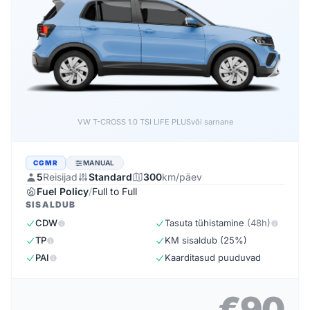
VW T-CROSS 1.0 TSI LIFE PLUS
või sarnane
CGMR
MANUAL
5
Reisijad
Standard
300
km/päev
Fuel Policy
/
Full to Full
SISALDUB
CDW
Tasuta tühistamine
(48h)
TP
KM sisaldub (25%)
PAI
Kaarditasud puuduvad
€90