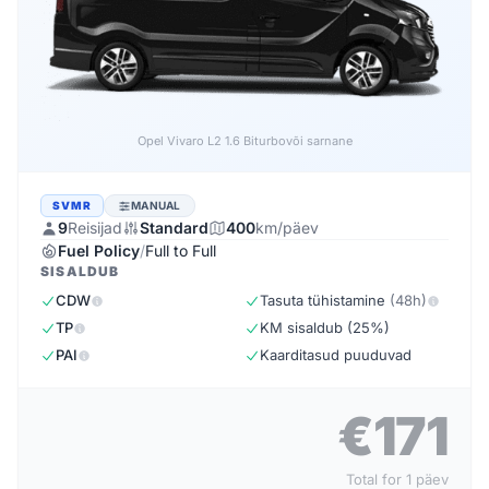
Opel Vivaro L2 1.6 Biturbo
või sarnane
SVMR
MANUAL
9
Reisijad
Standard
400
km/päev
Fuel Policy
/
Full to Full
SISALDUB
CDW
Tasuta tühistamine
(48h)
TP
KM sisaldub (25%)
PAI
Kaarditasud puuduvad
€171
Total for 1 päev