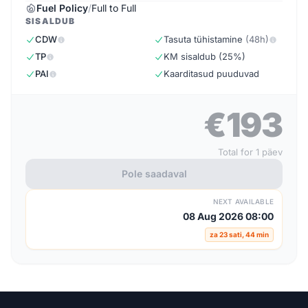
Fuel Policy
/
Full to Full
SISALDUB
CDW
Tasuta tühistamine
(48h)
TP
KM sisaldub (25%)
PAI
Kaarditasud puuduvad
€193
Total for 1 päev
Pole saadaval
NEXT AVAILABLE
08 Aug 2026 08:00
za 23 sati, 44 min