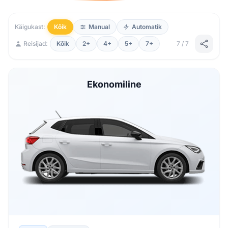
Käigukast:
Kõik
Manual
Automatik
Reisijad:
Kõik
2+
4+
5+
7+
7 / 7
Ekonomiline