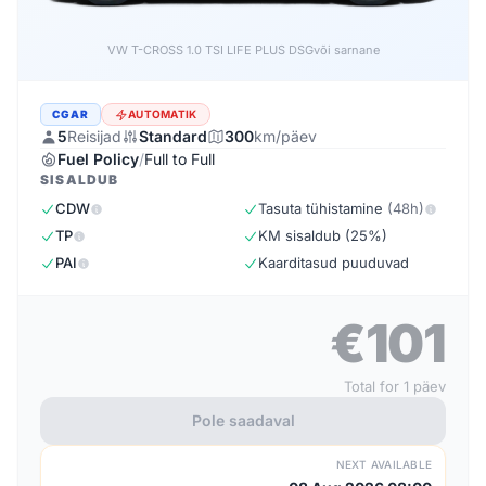
VW T-CROSS LIFE PLUS 1.0 TSI DSG
või sarnane
CGAR
AUTOMATIK
5
Reisijad
Standard
300
km/päev
Fuel Policy
/
Full to Full
SISALDUB
CDW
Tasuta tühistamine
(48h)
TP
KM sisaldub (25%)
PAI
Kaarditasud puuduvad
€101
Total for 1 päev
Pole saadaval
NEXT AVAILABLE