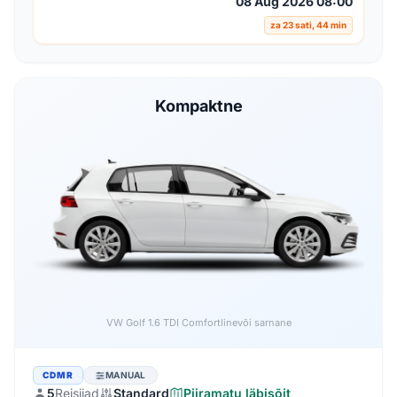
08 Aug 2026 08:00
za 23 sati, 44 min
Kompaktne
Audi A3 1.6 TDI
või sarnane
CDMR
MANUAL
5
Reisijad
Standard
Piiramatu läbisõit