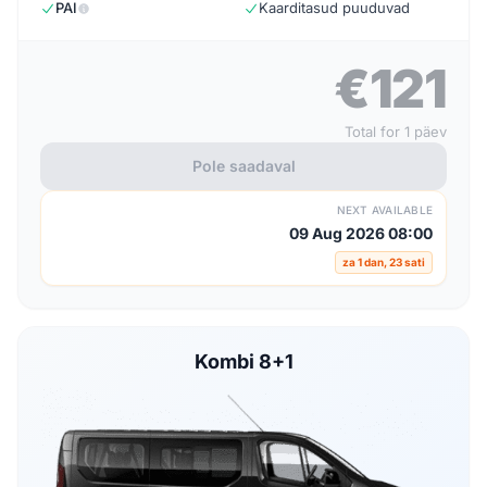
PAI
Kaarditasud puuduvad
€121
Total for 1 päev
Pole saadaval
NEXT AVAILABLE
09 Aug 2026 08:00
za 1 dan, 23 sati
Kombi 8+1