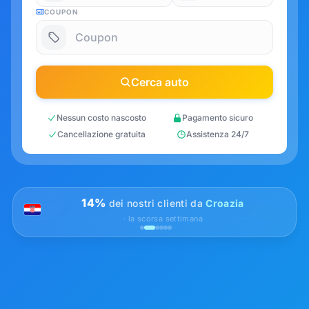
COUPON
Cerca auto
Nessun costo nascosto
Pagamento sicuro
Cancellazione gratuita
Assistenza 24/7
14%
dei nostri clienti da
Croazia
· la scorsa settimana