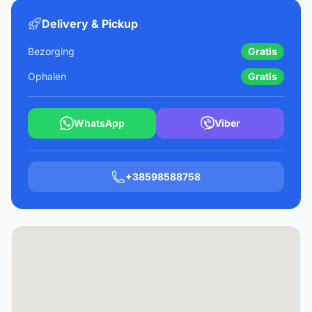
Delivery & Pickup
Bezorging
Gratis
Ophalen
Gratis
WhatsApp
Viber
+38598588758