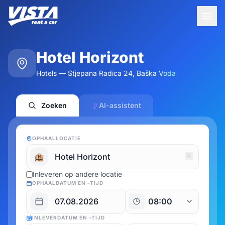
Hotel Horizont
Hotels — Stjepana Radica 24, Baška Voda
Zoeken
AI-assistent
OPHAALLOCATIE
🏨
Inleveren op andere locatie
OPHAALDATUM EN -TIJD
INLEVERDATUM EN -TIJD