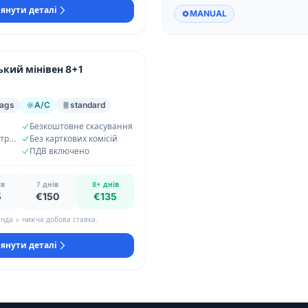
янути деталі
MANUAL
кий мінівен 8+1
bags
A/C
standard
Безкоштовне скасування
Необмежений кілометраж
Без карткових комісій
ПДВ включено
ів
7 днів
8+ днів
5
€150
€135
нда = нижча добова ставка.
янути деталі