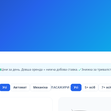
Ціни за день. Довша оренда = нижча добова ставка.
Знижка за триваліс
Усі
Автомат
Механіка
ПАСАЖИРИ:
Усі
5+ осіб
7+ осі