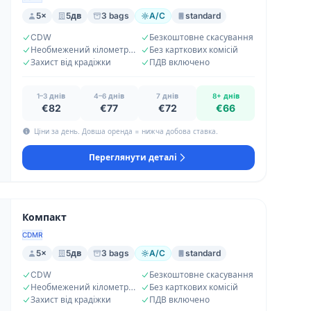
5×
5дв
3 bags
A/C
standard
CDW
Безкоштовне скасування
Необмежений кілометраж
Без карткових комісій
Захист від крадіжки
ПДВ включено
1–3 днів
4–6 днів
7 днів
8+ днів
€82
€77
€72
€66
Ціни за день. Довша оренда = нижча добова ставка.
Переглянути деталі
Компакт
CDMR
5×
5дв
3 bags
A/C
standard
CDW
Безкоштовне скасування
Необмежений кілометраж
Без карткових комісій
Захист від крадіжки
ПДВ включено