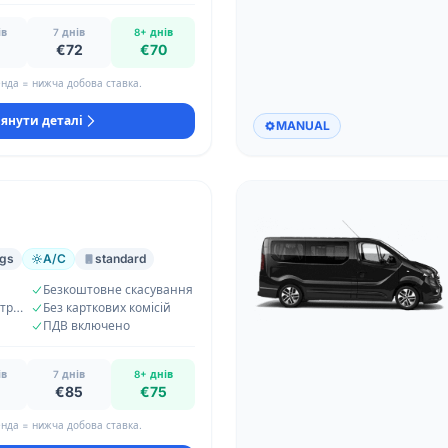
ів
7 днів
8+ днів
€72
€70
нда = нижча добова ставка.
янути деталі
MANUAL
ags
A/C
standard
Безкоштовне скасування
Необмежений кілометраж
Без карткових комісій
ПДВ включено
ів
7 днів
8+ днів
€85
€75
нда = нижча добова ставка.