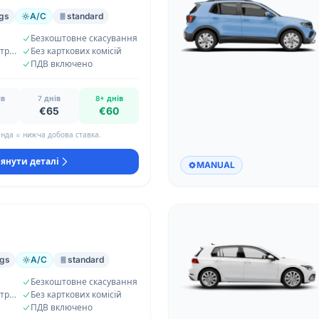
gs
A/C
standard
Безкоштовне скасування
Необмежений кілометраж
Без карткових комісій
ПДВ включено
ів
7 днів
8+ днів
€65
€60
нда = нижча добова ставка.
янути деталі
MANUAL
ags
A/C
standard
Безкоштовне скасування
Необмежений кілометраж
Без карткових комісій
ПДВ включено