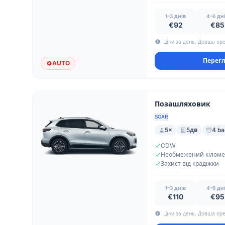
1–3 днів
4–6 дн
€92
€85
Ціни за день. Довша оре
Перегл
AUTO
Позашляховик
SGAR
5×
5дв
4 b
CDW
Захист від крадіжки
1–3 днів
4–6 дн
€110
€95
Ціни за день. Довша оре