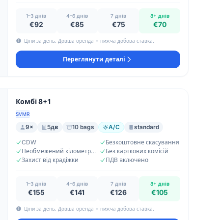
1–3 днів
4–6 днів
7 днів
8+ днів
€92
€85
€75
€70
Ціни за день. Довша оренда = нижча добова ставка.
Переглянути деталі
Комбі 8+1
SVMR
9×
5дв
10 bags
A/C
standard
CDW
Безкоштовне скасування
Необмежений кілометраж
Без карткових комісій
Захист від крадіжки
ПДВ включено
1–3 днів
4–6 днів
7 днів
8+ днів
€155
€141
€126
€105
Ціни за день. Довша оренда = нижча добова ставка.