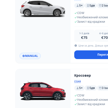
5×
5дв
2 ba
CDW
Захист від крадіжки
1–3 днів
4–6 дн
€75
€70
Ціни за день. Довша оре
Перегл
MANUAL
Кросовер
CGAR
5×
5дв
3 b
CDW
Захист від крадіжки