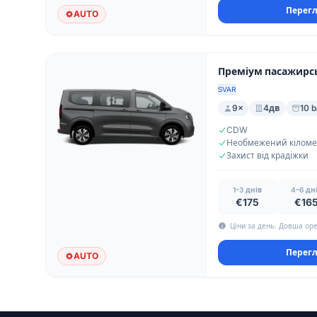
Перегл
AUTO
Преміум пасажирсь
SVAR
9×
4дв
10 
CDW
Захист від крадіжки
1–3 днів
4–6 дн
€175
€16
Ціни за день. Довша оре
Перегл
AUTO