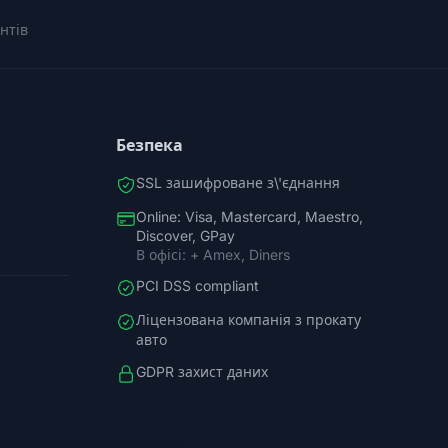
нтів
Безпека
SSL зашифроване з\'єднання
Online: Visa, Mastercard, Maestro,
Discover, GPay
В офісі: + Amex, Diners
PCI DSS compliant
Ліцензована компанія з прокату
авто
GDPR захист даних