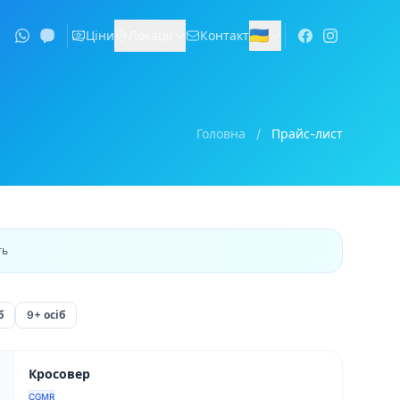
🇺🇦
Ціни
Локації
Контакт
Головна
/
Прайс-лист
ть
б
9+ осіб
Кросовер
CGMR