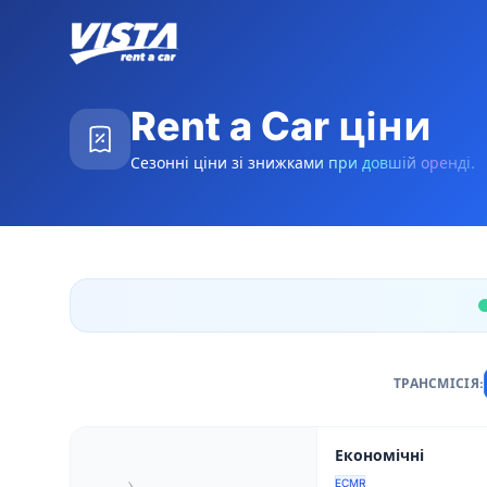
Rent a Car ціни
Сезонні ціни зі знижками при довшій оренді.
ТРАНСМІСІЯ:
Категорії автомобілів
Економічні
ECMR