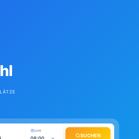
hl
LÄTZE
UHR
SUCHEN