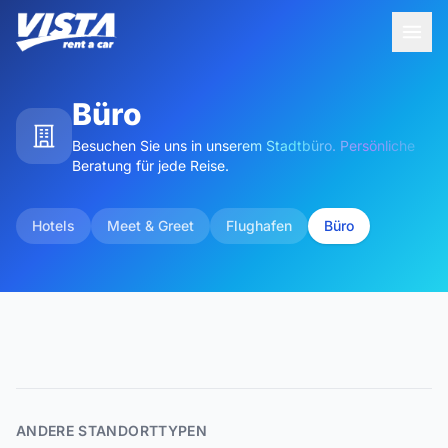
Büro
Besuchen Sie uns in unserem Stadtbüro. Persönliche
Beratung für jede Reise.
Hotels
Meet & Greet
Flughafen
Büro
Makarska | Zentrum Sv. Nikola
Ante Starčevića 32
Maps
ANDERE STANDORTTYPEN