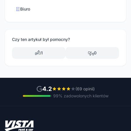
Biuro
Czy ten artykuł był pomocny?
1
0
4.2
(69 opinii)
· 99% zadowolonych klientów