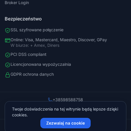
Broker Login
Bezpieczeństwo
SSL szyfrowane połączenie
Online: Visa, Mastercard, Maestro, Discover, GPay
W biurze: + Amex, Diners
PCI DSS compliant
Licencjonowana wypożyczalnia
GDPR ochrona danych
+38598588758
info@vista.hr
Twoje doświadczenia na tej witrynie będą lepsze dzięki
Planinarski put 9, Veliko Brdo, Makarska
cookies.
Zezwalaj na cookie
© 2026 Vista Sol d.o.o.. Wszelkie prawa zastrzeżone.
Chronione przez Cloudflare
Zasilane przez
KVIT