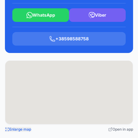
WhatsApp
Viber
+38598588758
Enlarge map
Open in app