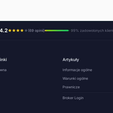
4.2
(69 opinii)
· 99% zadowolonych klie
inki
Artykuły
ówna
Informacje ogólne
Warunki ogólne
Prawnicze
Broker Login