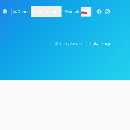
🇵🇱
Cennik
Lokalizacje
Kontakt
Strona główna
/
Lokalizacje
Lotnisko Dubrownik (DBV)
Dostawa €150
Maps
Odbiór €150