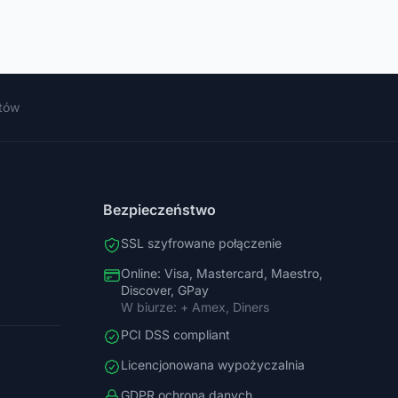
ntów
Bezpieczeństwo
SSL szyfrowane połączenie
Online: Visa, Mastercard, Maestro,
Discover, GPay
W biurze: + Amex, Diners
PCI DSS compliant
Licencjonowana wypożyczalnia
GDPR ochrona danych