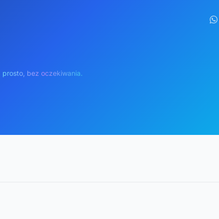
 prosto, bez oczekiwania.
Lotnisko Zadar (ZAD)
Dostawa €150
Maps
Odbiór €150