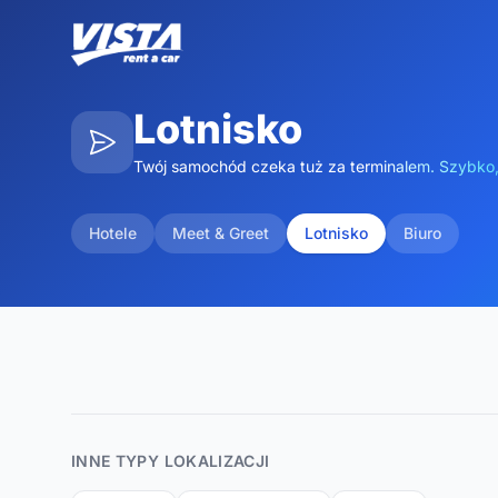
Lotnisko
Twój samochód czeka tuż za terminalem. Szybko,
Hotele
Meet & Greet
Lotnisko
Biuro
Lotnisko SPLIT (SPU)
Cesta dr. Franje Tuđmana 1270
Dostawa €75
Maps
Odbiór €75
INNE TYPY LOKALIZACJI