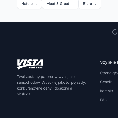
Hotele →
Meet & Greet →
Biuro →
Szybkie l
Strona gł
Twój zaufany partner w wynajmie
Cennik
samochodów. Wysokiej jakości pojazdy,
konkurencyjne ceny i doskonała
Kontakt
obsługa.
FAQ