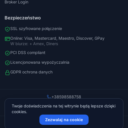
Broker Login
Bezpieczeństwo
SSL szyfrowane połączenie
Online: Visa, Mastercard, Maestro, Discover, GPay
W biurze: + Amex, Diners
PCI DSS compliant
Licencjonowana wypożyczalnia
GDPR ochrona danych
+38598588758
info@vista.hr
Twoje doświadczenia na tej witrynie będą lepsze dzięki
Planinarski put 9, Veliko Brdo, Makarska
cookies.
Zezwalaj na cookie
© 2026 Vista Sol d.o.o.. Wszelkie prawa zastrzeżone.
Chronione przez Cloudflare
Zasilane przez
KVIT