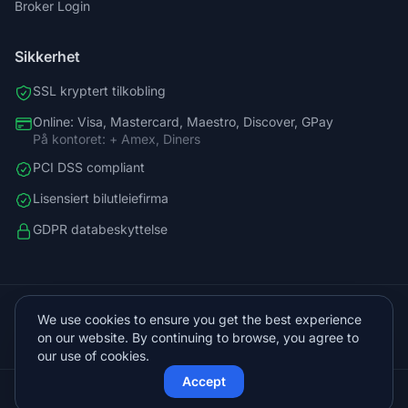
Broker Login
Sikkerhet
SSL kryptert tilkobling
Online: Visa, Mastercard, Maestro, Discover, GPay
På kontoret: + Amex, Diners
PCI DSS compliant
Lisensiert bilutleiefirma
GDPR databeskyttelse
+38598588758
We use cookies to ensure you get the best experience
info@vista.hr
on our website. By continuing to browse, you agree to
Planinarski put 9, Veliko Brdo, Makarska
our use of cookies.
Accept
© 2026 Vista Sol d.o.o.. Alle rettigheter forbeholdt.
Beskyttet av Cloudflare
Drevet av
KVIT