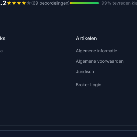
.2
(69 beoordelingen)
· 99% tevreden kl
nks
Artikelen
na
Algemene informatie
Algemene voorwaarden
Juridisch
Broker Login
38598588758
info@vista.hr
Planinarski put 9, Veliko Brdo, Mak