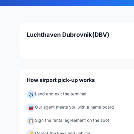
Luchthaven Dubrovnik(DBV)
How airport pick-up works
Land and exit the terminal
✈️
Our agent meets you with a name board
🚘
Sign the rental agreement on the spot
📋
Collect the keys and vehicle
🔑