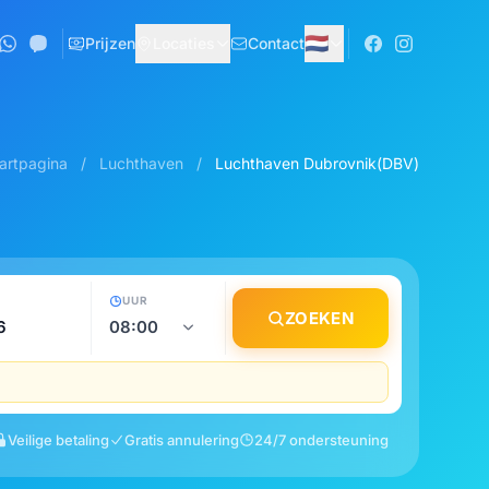
🇳🇱
Prijzen
Locaties
Contact
artpagina
/
Luchthaven
/
Luchthaven Dubrovnik(DBV)
UUR
ZOEKEN
Veilige betaling
Gratis annulering
24/7 ondersteuning