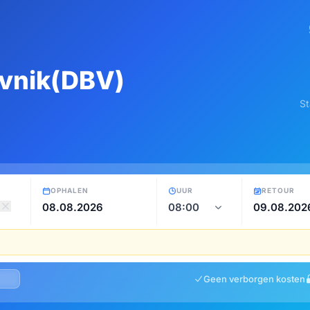
vnik(DBV)
St
OPHALEN
UUR
RETOUR
Geen verborgen kosten