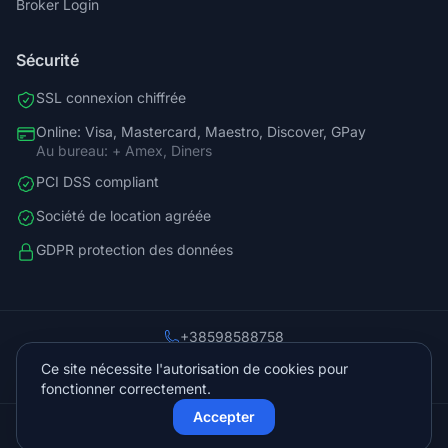
Broker Login
Sécurité
SSL connexion chiffrée
Online: Visa, Mastercard, Maestro, Discover, GPay
Au bureau: + Amex, Diners
PCI DSS compliant
Société de location agréée
GDPR protection des données
+38598588758
info@vista.hr
Ce site nécessite l'autorisation de cookies pour
Planinarski put 9, Veliko Brdo, Makarska
fonctionner correctement.
Accepter
© 2026 Vista Sol d.o.o.. Tous droits réservés.
Protégé par Cloudflare
Propulsé par
KVIT