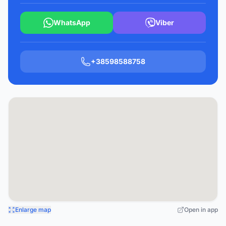
WhatsApp
Viber
+38598588758
Enlarge map
Open in app