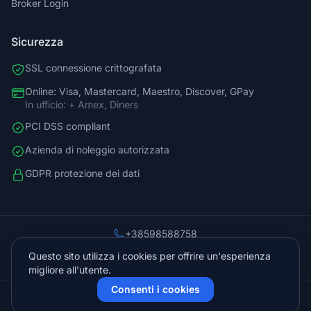
Broker Login
Sicurezza
SSL connessione crittografata
Online: Visa, Mastercard, Maestro, Discover, GPay
In ufficio: + Amex, Diners
PCI DSS compliant
Azienda di noleggio autorizzata
GDPR protezione dei dati
+38598588758
info@vista.hr
Questo sito utilizza i cookies per offrire un'esperienza
Planinarski put 9, Veliko Brdo, Makarska
migliore all'utente.
Consenti i cookies
© 2026 Vista Sol d.o.o.. Tutti i diritti riservati.
Protetto da Cloudflare
Sviluppato da
KVIT