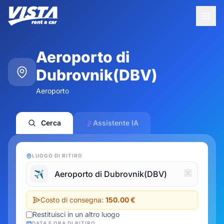
Aeroporto di
Dubrovnik(DBV)
Aeroporto
Cerca
Assistente IA
LUOGO DI RITIRO
✈️
Costo di consegna:
150.00 €
Restituisci in un altro luogo
DATA E ORA DI RITIRO