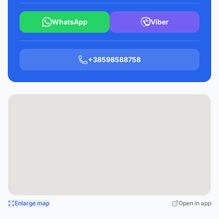
WhatsApp
Viber
+38598588758
Enlarge map
Open in app