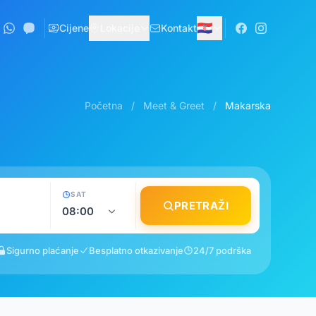
🇭🇷
Cijene
Lokacije
Kontakt
Početna
/
Meet & Greet
/
Makarska
SAT
PRETRAŽI
Sigurno plaćanje
Besplatno otkazivanje
24/7 podrška