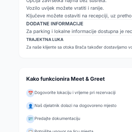
Opcija završetka najma bez susreta.
Vozilo uvijek možete vratiti i ranije.
Ključeve možete ostaviti na recepciji, uz prethod
DODATNE INFORMACIJE
Za parking i lokalne informacije dostupna je re
TRAJEKTNA LUKA
Za naše klijente sa otoka Brača također dostavljamo vo
Kako funkcionira Meet & Greet
Dogovorite lokaciju i vrijeme pri rezervaciji
📅
Naš djelatnik dolazi na dogovoreno mjesto
👤
Predajte dokumentaciju
🪪
Potpišite ugovor na licu mjesta
📋