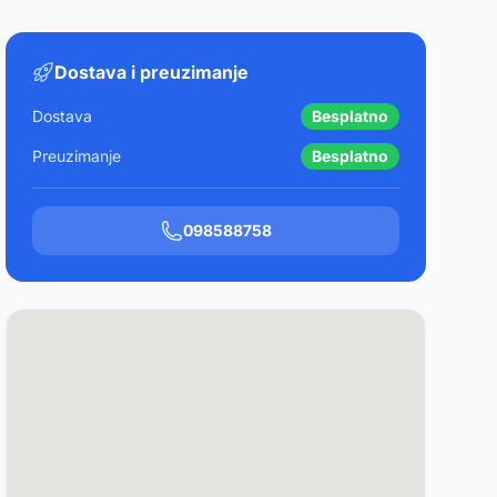
Dostava i preuzimanje
Dostava
Besplatno
Preuzimanje
Besplatno
098588758