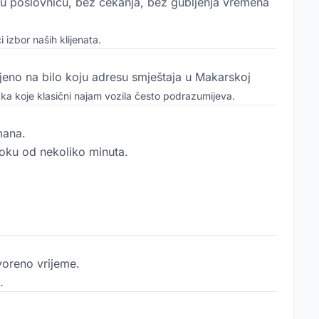
 u poslovnicu, bez čekanja, bez gubljenja vremena
 izbor naših klijenata.
jeno na bilo koju adresu smještaja u Makarskoj
a koje klasični najam vozila često podrazumijeva.
mana.
roku od nekoliko minuta.
voreno vrijeme.
.