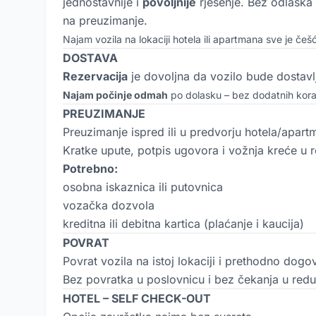
jednostavnije i
povoljnije
rješenje. Bez odlaska
na preuzimanje.
Najam vozila na lokaciji hotela ili apartmana sve je češći
DOSTAVA
Rezervacija
je dovoljna da vozilo bude dostavl
Najam počinje odmah
po dolasku – bez dodatnih korak
PREUZIMANJE
Preuzimanje ispred ili u predvorju hotela/apart
Kratke upute, potpis ugovora i vožnja kreće u 
Potrebno:
osobna iskaznica ili putovnica
vozačka dozvola
kreditna ili debitna kartica (plaćanje i kaucija)
POVRAT
Povrat vozila na istoj lokaciji i prethodno dogo
Bez povratka u poslovnicu i bez čekanja u redu
HOTEL – SELF CHECK-OUT