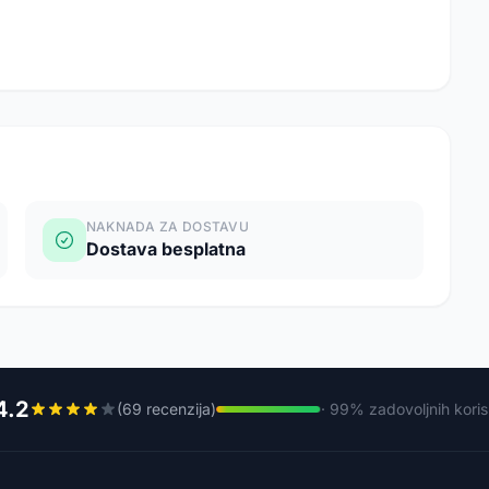
NAKNADA ZA DOSTAVU
Dostava besplatna
4.2
(69 recenzija)
· 99% zadovoljnih koris