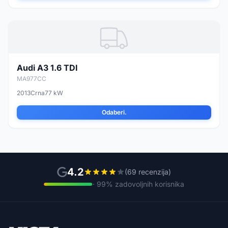
Audi A3 1.6 TDI
MA977CC
2013
Crna
77 kW
Odaberi.
4.2
(69 recenzija)
· 99% zadovoljnih korisnika