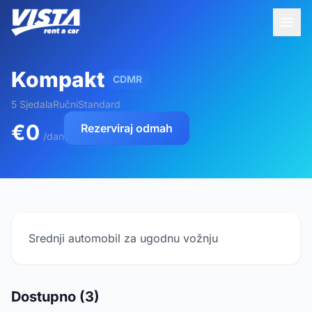
Kompakt
CDMR
5 Sjedala
Ručni
Standard
€0
Rezerviraj odmah
/dan
Srednji automobil za ugodnu vožnju
Dostupno (3)