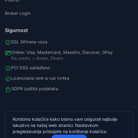
Broker Login
Sigurnost
SSL šifrirana veza
Online: Visa, Mastercard, Maestro, Discover, GPay
Na uredu: + Amex, Diners
PCI DSS usklađeno
Licencirana rent-a-car tvrtka
GDPR zaštita podataka
098588758
Koristimo kolačiće kako bismo vam osigurali najbolje
info@vista.hr
iskustvo na našoj web stranici. Nastavkom
Planinarski put 9, Veliko Brdo, Makarska
pregledavanja pristajete na korištenje kolačića.