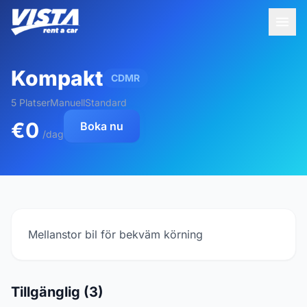
Kompakt
CDMR
5 Platser
Manuell
Standard
€0
Boka nu
/dag
Mellanstor bil för bekväm körning
Tillgänglig (3)