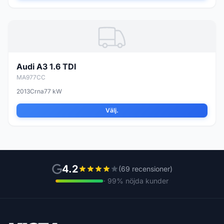
Audi A3 1.6 TDI
MA977CC
2013
Crna
77 kW
Välj.
4.2
(69 recensioner)
· 99% nöjda kunder