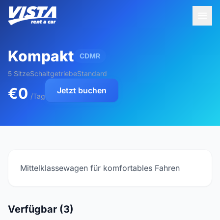
Kompakt
CDMR
5 Sitze
Schaltgetriebe
Standard
€0
Jetzt buchen
/Tag
Mittelklassewagen für komfortables Fahren
Verfügbar (3)