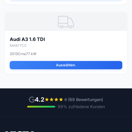
Audi A3 1.6 TDI
MA977CC
2013
Crna
77 kW
Auswählen.
4.2
(69 Bewertungen)
· 99% zufriedene Kunden