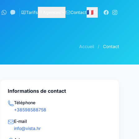
🇫🇷
Tarifs
Agences
Contact
Accueil
/
Contact
Informations de contact
Téléphone
+38598588758
E-mail
info@vista.hr