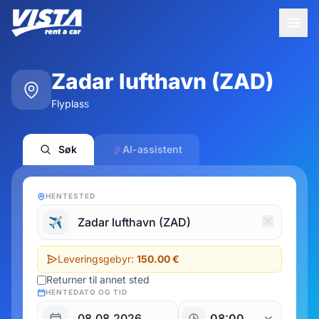
Zadar lufthavn (ZAD)
Flyplass
Søk
AI-assistent
HENTESTED
✈️
Leveringsgebyr:
150.00 €
Returner til annet sted
HENTEDATO OG TID