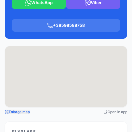
WhatsApp
Viber
+38598588758
Enlarge map
Open in app
FLYPLASS