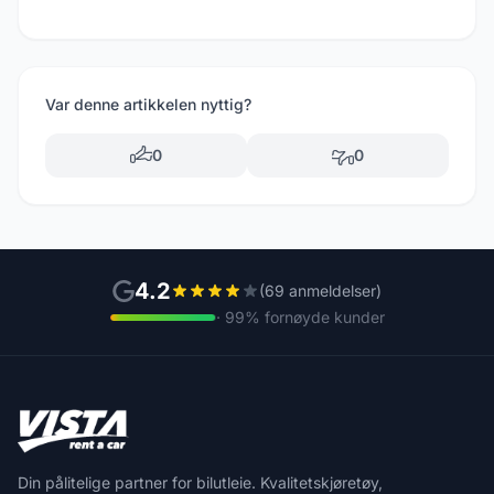
Var denne artikkelen nyttig?
0
0
4.2
(69 anmeldelser)
· 99% fornøyde kunder
Din pålitelige partner for bilutleie. Kvalitetskjøretøy,