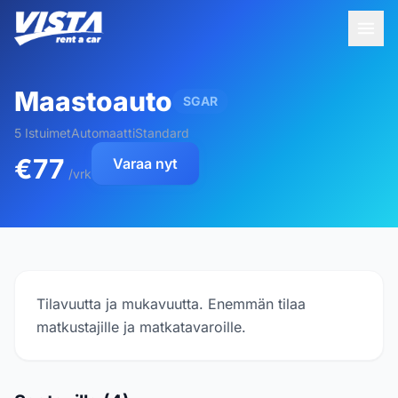
Maastoauto
SGAR
5 Istuimet
Automaatti
Standard
€77
Varaa nyt
/vrk
Tilavuutta ja mukavuutta. Enemmän tilaa
matkustajille ja matkatavaroille.