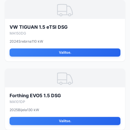
VW TIGUAN 1.5 eTSI DSG
MA150DG
2024
Srebrna
110 kW
Valitse.
Forthing EVO5 1.5 DSG
MA101DP
2025
Bijela
130 kW
Valitse.