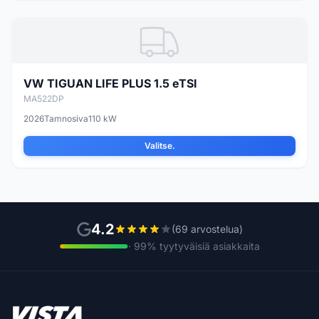
VW TIGUAN LIFE PLUS 1.5 eTSI
MA522DP
2026
Tamnosiva
110 kW
Valitse.
4.2
(69 arvostelua)
· 99% tyytyväisiä asiakkaita