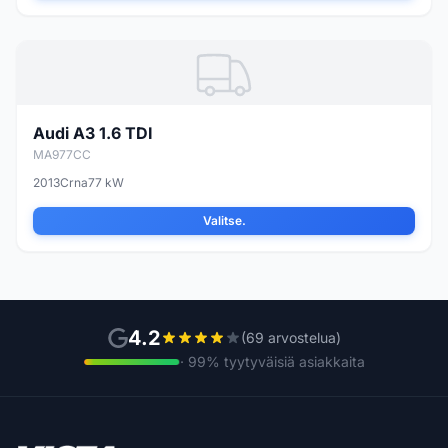
Audi A3 1.6 TDI
MA977CC
2013
Crna
77 kW
Valitse.
4.2
(69 arvostelua)
· 99% tyytyväisiä asiakkaita