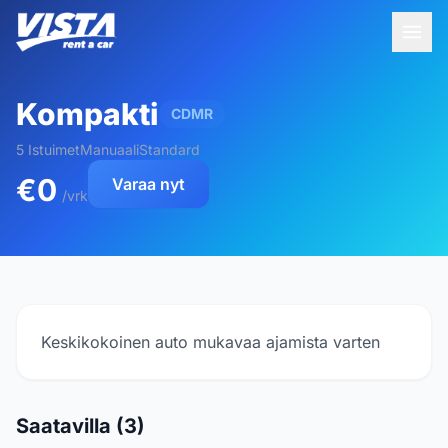
Kompakti
CDMR
5 Istuimet
Manuaali
Standard
€0
Varaa nyt
/vrk
Keskikokoinen auto mukavaa ajamista varten
Saatavilla (3)