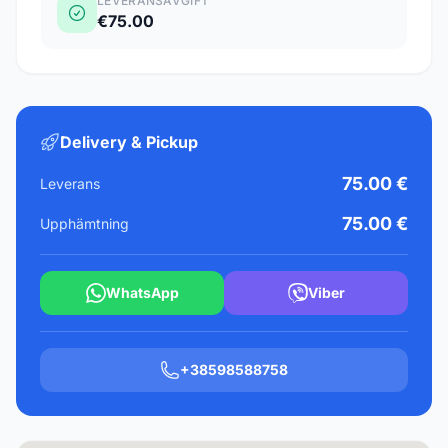
LEVERANSAVGIFT
€75.00
Delivery & Pickup
75.00 €
Leverans
75.00 €
Upphämtning
WhatsApp
Viber
+38598588758