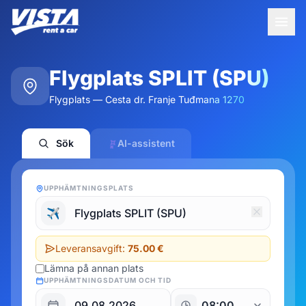
Flygplats SPLIT (SPU)
Flygplats — Cesta dr. Franje Tuđmana 1270
Sök
AI-assistent
UPPHÄMTNINGSPLATS
✈️
Leveransavgift:
75.00 €
Lämna på annan plats
UPPHÄMTNINGSDATUM OCH TID