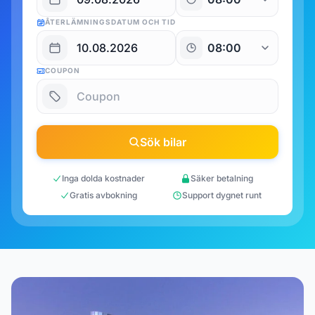
ÅTERLÄMNINGSDATUM OCH TID
COUPON
Sök bilar
Inga dolda kostnader
Säker betalning
Gratis avbokning
Support dygnet runt