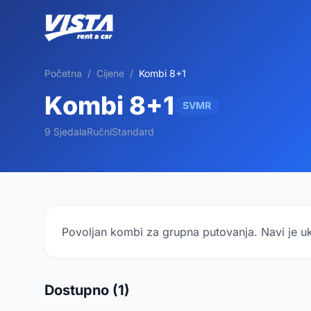
Početna
/
Cijene
/
Kombi 8+1
Kombi 8+1
SVMR
9 Sjedala
Ručni
Standard
Povoljan kombi za grupna putovanja. Navi je uk
Dostupno (1)