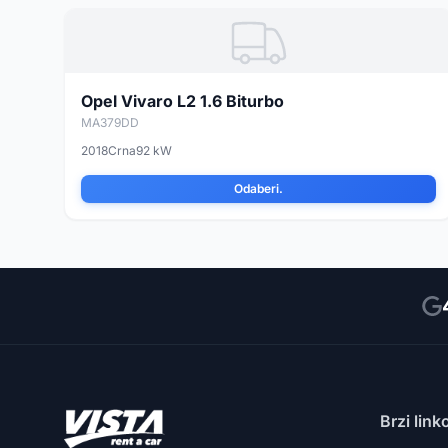
Opel Vivaro L2 1.6 Biturbo
MA379DD
2018
Crna
92 kW
Odaberi.
Brzi link