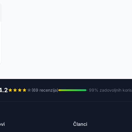
4.2
(69 recenzija)
· 99% zadovoljnih koris
ovi
Članci