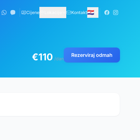
🇭🇷
Cijene
Lokacije
Kontakt
€110
Rezerviraj odmah
/dan