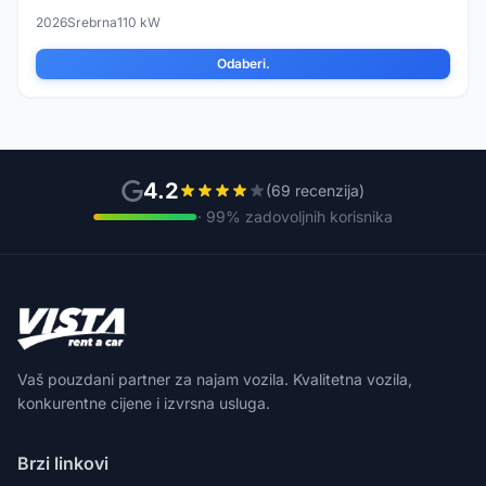
2026
Srebrna
110 kW
Odaberi.
4.2
(69 recenzija)
· 99% zadovoljnih korisnika
Vaš pouzdani partner za najam vozila. Kvalitetna vozila,
konkurentne cijene i izvrsna usluga.
Brzi linkovi