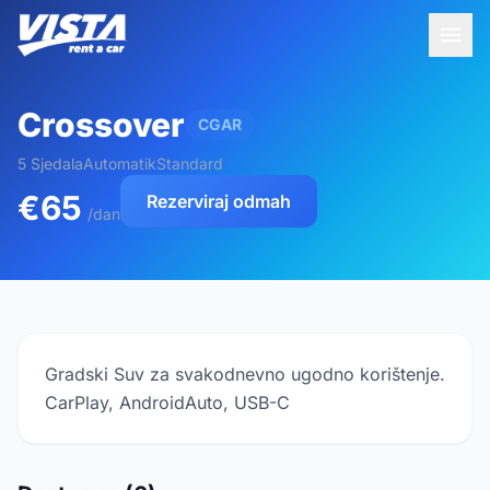
Crossover
CGAR
5 Sjedala
Automatik
Standard
€65
Rezerviraj odmah
/dan
Gradski Suv za svakodnevno ugodno korištenje.
CarPlay, AndroidAuto, USB-C