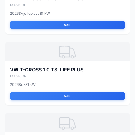
MA519DP
2026
Svjetloplava
81 kW
Vali.
VW T-CROSS 1.0 TSI LIFE PLUS
MA516DP
2026
Bež
81 kW
Vali.