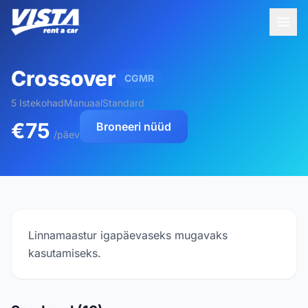
Crossover
CGMR
5 Istekohad
Manuaal
Standard
€75
Broneeri nüüd
/päev
Linnamaastur igapäevaseks mugavaks
kasutamiseks.