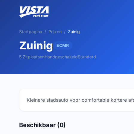
Startpagina
/
Prijzen
/
Zuinig
Zuinig
ECMR
5 Zitplaatsen
Handgeschakeld
Standard
Kleinere stadsauto voor comfortable kortere a
Beschikbaar (0)