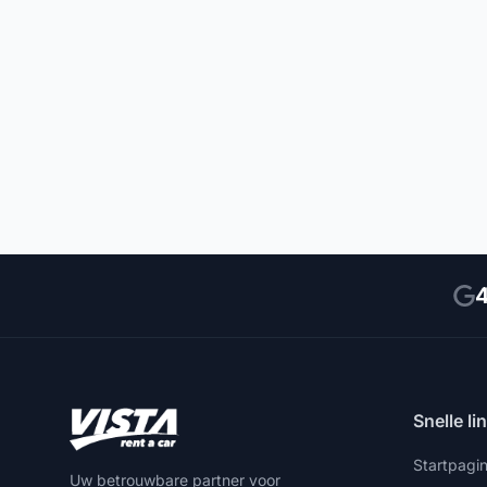
4
Snelle li
Startpagi
Uw betrouwbare partner voor